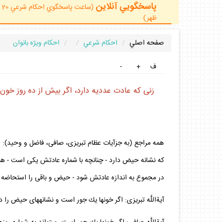
پاسخگويي آنلاين
ظهر)
صفحه اصلي
احكام شرعي
احكام ويژه بانوان
ف
+
-
زنى كه عادت عدديه دارد، اگر بيش از ده روز خو
همه مراجع (به جزآيات عظام تبريزى، صافى، فاضل و وحيد): اگ
كه نشانه حيض دارد - چنانچه با شماره عادتش يكى است - همان
در مجموع به اندازه عادتش شود - حيض و باقى را استحاضه ق
آيةاللَّه تبريزى: اگر خون‏ها يك جور است و نشانه‏هاى حيض ر