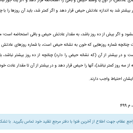
 روزهاى عادتش، از اول يا وسط حيض و باقى را استحاضه قرار دهد و اگر يك جور نبا
بيشتر شد به اندازه عادتش حيض قرار دهد و اگر كمتر شد، بايد آن روزها را با چ
مى‏شود و اگر بيش از ده روز باشد، به مقدار عادتش حيض و باقى استحاضه است؛ مگر
چنانچه شماره روزهايى كه خون به نشانه حيض است، با شماره روزهاى عادتش يك 
و در بيشتر از آن (كه نشانه حيض را دارد) چنانچه از ده روز بيشتر نباشد، ب
 از سه روز كمتر نباشد)، آنها را حيض قرار دهد و در بيشتر از آن تا مقدار عادت خود
 ايشان احتياط واجب دارند.
راجع عظام، جهت اطلاع از آخرين فتوا با دفتر مرجع تقليد خود تماس بگيريد. با تشكر