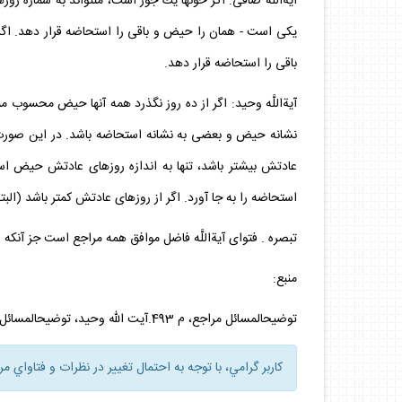
آيةاللَّه صافى: اگر خون‏ها يك جور است، مى‏تواند به شماره
يكى است - همان را حيض و باقى را استحاضه قرار دهد. اگر 
باقى را استحاضه قرار دهد.
آيةاللَّه وحيد: اگر از ده روز نگذرد همه آنها حيض محسوب 
نشانه حيض و بعضى به نشانه استحاضه باشد. در اين صورت 
عادتش بيشتر باشد، تنها به اندازه روزهاى عادتش حيض است 
استحاضه را به جا آورد. اگر از روزهاى عادتش كمتر باشد (البته
تبصره . فتواى آيةاللَّه فاضل موافق همه مراجع است جز آنكه
منبع:
توضيح‏المسائل مراجع، م 493.آيت الله وحيد، توضيح‏المسائل، م 499
كاربر گرامي، با توجه به احتمال تغيير در نظرات و فتاواي م