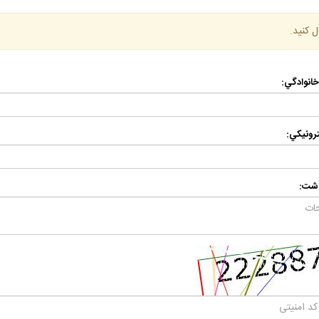
ل كنيد.
 خانوادگي:
رونيكي:
اشت: