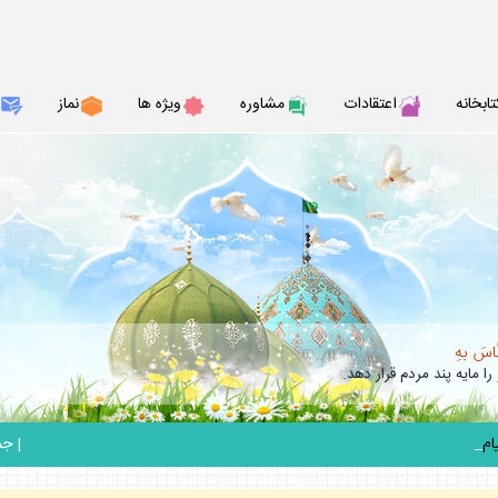
تابخانه
اعتقادات
مشاوره
ويژه ها
نماز
نّاسَ بهِ
را مايه پند مردم قرار دهد.
_
|
جمعه 6