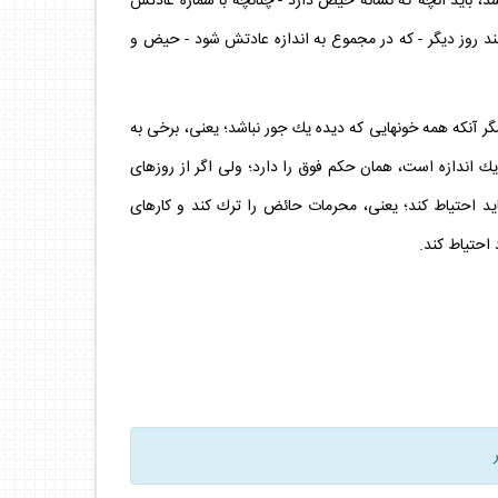
شد، بايد آنچه كه نشانه حيض دارد - چنانچه با شماره عادتش
ند روز ديگر - كه در مجموع به اندازه عادتش شود - حيض و
 آنكه همه خون‏هايى كه ديده يك جور نباشد؛ يعنى، برخى به
اندازه است، همان حكم فوق را دارد؛ ولى اگر از روزهاى
ايد احتياط كند؛ يعنى، محرمات حائض را ترك كند و كارهاى
 احتياط كند.