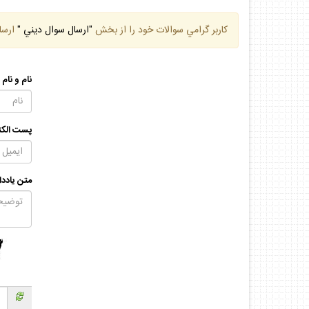
كاربر گرامي سوالات خود را از بخش
"ارسال سوال ديني "
ارسا
نام و نام
پست الكت
متن يادد