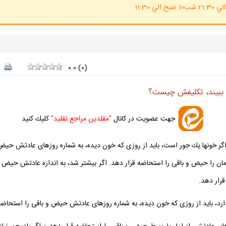
(ساعت پاسخگوي احكام شرعي 20 الي 21:30 شب10 صبح الي 11:30
0.0
(
0
)
ن ببيند، تكليفش چيست؟
جهت عضويت در كانال
"مقلدين مراجع تقليد"
كليك كنيد
ر خون‏ها يك جور است، بايد از روزى كه خون ديده، به شماره روزهاى عادتش حيض و
 را حيض و باقى را استحاضه قرار دهد. اگر بيشتر شد، به اندازه عادتش حيض قرار د
رار دهد.
ا دارد، بايد از روزى كه خون ديده، به شماره روزهاى عادتش حيض و باقى را استحاضه