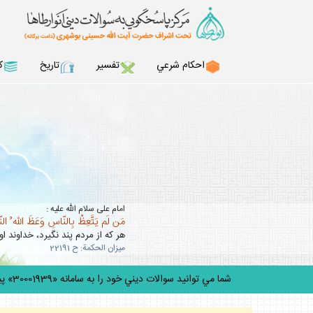
احكام شرعي
تفسير
تاريخ
ك
امام على سلام الله عليه :
مَن لَم يَتَّعِظْ بِالنّاسِ وَعَظَ اللّه ُ ال
هر كه از مردم پند نگيرد، خداوند او 
ميزان الحكمة: ح 22191
شما مي توانيد سوالات ديني خود را به سامانه «30001939» پيامك كنيد