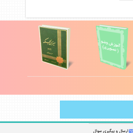
ارسال و پيگيري سوال