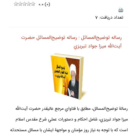
0.0
(
0
)
تعداد دريافت: 7
رساله توضيح‌المسائل : رساله توضيح‌المسائل حضرت
آيت‌الله ميزا جواد تبريزي
رسالۀ توضيح‌المسائل، مطابق با فتاواي مرجع عاليقدر حضرت آيت‌الله
ميزا جواد تبريزي، شامل احكام و دستورات عملي شرع مقدس اسلام
است كه با توجه به نياز روز مؤمنان و مواجهۀ ايشان با مسائل مستحدثه