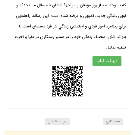
كه با توجه به نياز روز مؤمنان و مواجهۀ ايشان با مسائل مستحدثه و
نوين زندگي جديد، تدوين و عرضه شده است. اين رساله، راهنمايي
براي پيشبرد امور فردي و اجتماعي زندگي هر فرد مسلمان است تا
بتواند شئون مختلف زندگي خود را در مسير رستگاري در دنيا و آخرت
تنظيم نمايد.
دريافت كتاب
سيستاني
غرب نشينان