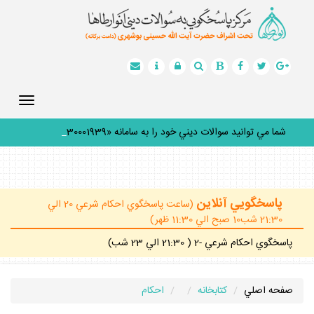
Toggle
gation
شما مي توانيد سوالات ديني خود را به سامانه «30001939» پ
_
پاسخگويي آنلاين
(ساعت پاسخگوي احكام شرعي 20 الي
21:30 شب10 صبح الي 11:30 ظهر)
پاسخگوي احكام شرعي -2 ( 21:30 الي 23 شب)
صفحه اصلي
كتابخانه
احكام