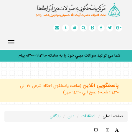
Toggle
gation
شما مي توانيد سوالات ديني خود را به سامانه «30001939» پيامك
ك
_
پاسخگويي آنلاين
(ساعت پاسخگوي احكام شرعي 20 الي
21:30 شب10 صبح الي 11:30 ظهر)
صفحه اصلي
اعتقادات
دين
بايگاني