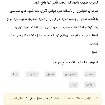
كمتر به صورت ناخودآگاه، تحت تأثير آنها واقع شود.
نيز براى جلوگيرى از تأثيرات سوء عوامل فكرى بايد شيوه هاى متناسبى
را اتّخاذ كرد و از جمله، عقايد خرافى را از عقايد صحيح، تفكيك كرد، و از
بكار گرفتن استدلالات ضعيف و غيرمنطقى براى اثبات عقايد دينى،
اجتناب ورزيد و نيز بايد روشن كرد كه ضعف دليل، نشانه نادرستى مدّعا
نيست
منبع :
آموزش عقايدآيت الله مصباح ص100
انسان
تفسيرنور
توسل
خداوند
دعا
زيارت
نماز
كاربر گرامي سوالات خود را از بخش
"ارسال سوال ديني "
ارسال كنيد.