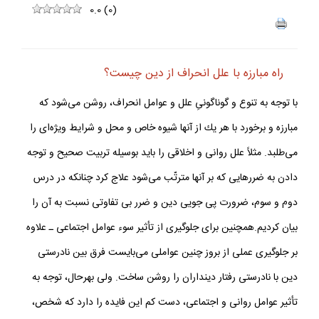
0.0
(
0
)
راه مبارزه با علل انحراف از دين چيست؟
با توجه به تنوع و گوناگونىِ علل و عوامل انحراف، روشن مى‌شود كه
مبارزه و برخورد با هر يك از آنها شيوه خاص و محل و شرايط ويژه‌اى را
مى‌طلبد. مثلاً علل روانى و اخلاقى را بايد بوسيله تربيت صحيح و توجه
دادن به ضررهايى كه بر آنها مترتّب مى‌شود علاج كرد چنانكه در درس
دوم و سوم، ضرورت پى جويى دين و ضرر بى تفاوتى نسبت به آن را
بيان كرديم.همچنين براى جلوگيرى از تأثير سوء عوامل اجتماعى ـ علاوه
بر جلوگيرى عملى از بروز چنين عواملى مى‌بايست فرق بين نادرستى
دين با نادرستى رفتار دينداران را روشن ساخت. ولى بهرحال، توجه به
تأثير عوامل روانى و اجتماعى، دست كم اين فايده را دارد كه شخص،