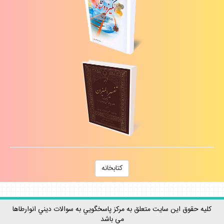
كتابخانه
كليه حقوق اين سايت متعلق به مركز پاسخگويي به سوالات ديني انوارطاها
مي باشد