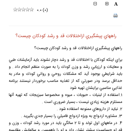
0.0
(
0
)
راههاي پيشگيري ازاختلالات قد و رشد كودكان چيست؟
راههاي پيشگيري ازاختلالات قد و رشد كودكان چيست؟
براي اينكه كودكان با اختلالات قد و رشد دچار نشوند بايد آزمايشات طبي
و معاينات و ارزيابي رشد و وزن كودك را به صورت منظم انجام داد . و
بايد شرايطي بوجود آيد كه مشكلات روحي و رواني كودك و مادر به
حداقل برسد ودر صورتي كه از تغذيه مناسب برخوردار نيستند برنامه
غذايي مناسبي برايشان تهيه شود
1.استفاده از لبنيات ، حبوبات ، ميوه و مخصوصا سبزيجات كه تهيه آنها
مستلزم هزينه زيادي نيست ، بسيار ضروري است .
2. نبايد از داروهاي ممنوعه استفاده شود .
3. مشاوره ازدواج به ويژه ازدواج فاميلي را بسيار جدي بگيريد .
4. در ماههاي اول تولد و تا 2 سالگي بايد در مورد رشد كودك ، وزن و
قد او حساسيت بيشتر نشان داد و او را باهمسن و سالهايش مقايسه