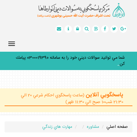
Toggle
gation
شما مي توانيد سوالات ديني خود را به سامانه «30001939» پيامك
كنيد
_
پاسخگويي آنلاين
(ساعت پاسخگوي احكام شرعي 20 الي
21:30 شب10 صبح الي 11:30 ظهر)
صفحه اصلي
مشاوره
مهارت هاي زندگي