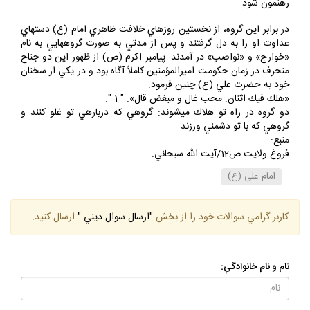
رهنمون شود.
در برابر اين گروه، از نخستين روزهاي خلافت ظاهري امام (ع) دسته‏اي
عداوت او را به دل گرفتند و پس از مدتي به صورت گروه‏هايي به نام
«خوارج» و «نواصب» در آمدند. پيامبر اكرم (ص) از ظهور اين دو جناح
منحرف در زمان حكومت اميرالمؤمنين كاملاً آگاه بود و در يكي از سخنان
خود به حضرت علي (ع) چنين فرمود:
«هلك فيك اثنان: محب غال و مبغض قال». " 1 ".
دو گروه در راه تو هلاك مي‏شوند: گروهي كه درباره‏ي تو غلو كنند و
گروهي كه با تو دشمني ورزند.
منبع:
فروغ ولايت ص12/آيت الله سبحاني.
امام على (ع)
كاربر گرامي سوالات خود را از بخش
"ارسال سوال ديني "
ارسال كنيد.
نام و نام خانوادگي: