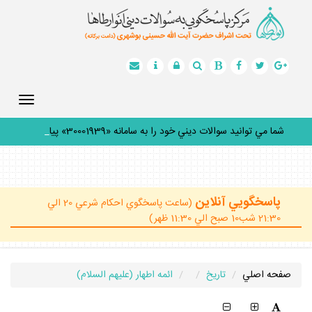
Toggle
gation
شما مي توانيد سوالات ديني خود را به سامانه «30001939» پيامك
_
پاسخگويي آنلاين
(ساعت پاسخگوي احكام شرعي 20 الي
21:30 شب10 صبح الي 11:30 ظهر)
صفحه اصلي
تاريخ
ائمه اطهار (عليهم السلام)