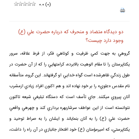
0.0
(
0
)
دو ديدگاه متضاد و منحرف كه درباره حضرت علي (ع)
وجود دارد چيست؟
گروهي به جهت كمي ظرفيت و كوتاهي فكر، از فرط علاقه، سرور
يكتاپرستان را تا مقام الوهيت بالابرده، كرامت‏هايي را كه از آن حضرت در
طول زندگي ظاهرشده است گواه خدايي او گرفته‏اند. اين گروه، متأسفانه
نام مقدس «علوي» را بر خود نهاده اند و هم اكنون افراد زيادي ازمشرب
آنان پيروي مي‏كنند. جاي تأسف است كه دستگاه تبليغي شيعه تاكنون
نتوانسته است از اين عواطف سرشاربهره برداري كند و چهره‏ي واقعي
حضرت علي (ع) را به آنان بنماياند و ايشان را به صراط توحيد و
يكتاپرستي، كه اميرمؤمنان (ع) خود افتخار جانبازي در آن راه را داشت،