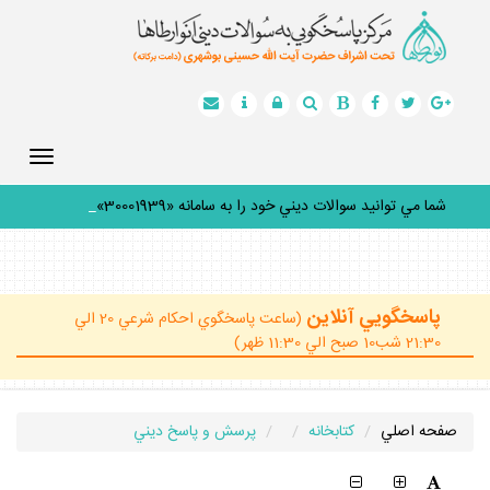
Toggle
gation
شما مي توانيد سوالات ديني خود را به سامانه «30001939» پي
_
پاسخگويي آنلاين
(ساعت پاسخگوي احكام شرعي 20 الي
21:30 شب10 صبح الي 11:30 ظهر)
صفحه اصلي
كتابخانه
پرسش و پاسخ ديني