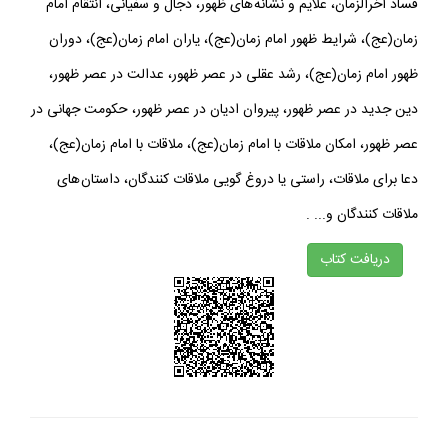
فساد آخرالزمان، علايم و نشانه هاى ظهور، دجال و سفيانى، انتقام امام
زمان(عج)، شرايط ظهور امام زمان(عج)، ياران امام زمان(عج)، دوران
ظهور امام زمان(عج)، رشد عقلى در عصر ظهور، عدالت در عصر ظهور،
دين جديد در عصر ظهور، پيروان اديان در عصر ظهور، حكومت جهانى در
عصر ظهور، امكان ملاقات با امام زمان(عج)، ملاقات با امام زمان(عج)،
دعا براى ملاقات، راستى يا دروغ گويى ملاقات كنندگان، داستان هاى
ملاقات كنندگان و... .
دريافت كتاب