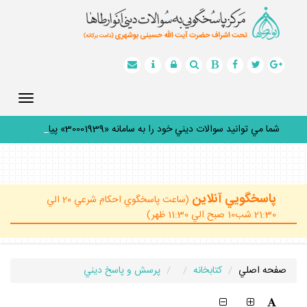
Toggle
gation
شما مي توانيد سوالات ديني خود را به سامانه «30001939» پيامك
_
پاسخگويي آنلاين
(ساعت پاسخگوي احكام شرعي 20 الي
21:30 شب10 صبح الي 11:30 ظهر)
صفحه اصلي
كتابخانه
پرسش و پاسخ ديني