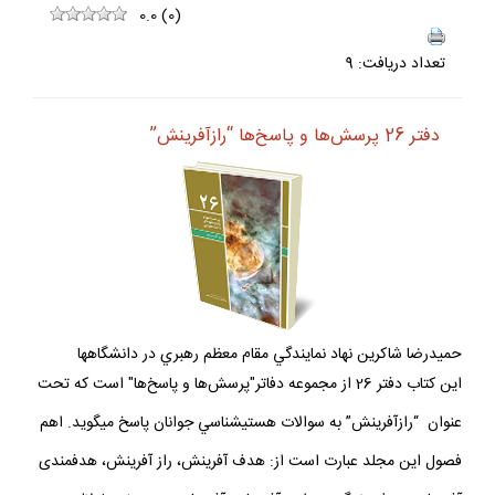
0.0
(
0
)
تعداد دريافت: 9
دفتر 26 پرسش‌ها و پاسخ‌ها “رازآفرينش”
حميدرضا شاكرين نهاد نمايندگي مقام معظم رهبري در دانشگاهها
اين كتاب دفتر 26 از مجموعه دفاتر"پرسش‌ها و پاسخ‌ها" است كه تحت
عنوان “رازآفرينش” به سوالات هستي­شناسي جوانان پاسخ مي­گويد. اهم
فصول اين مجلد عبارت است از: هدف آفرينش، راز آفرينش، هدفمندى