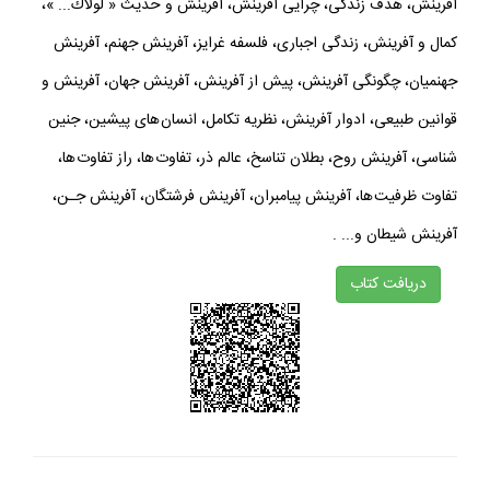
آفرينش، هدف زندگى، چرايى آفرينش، آفرينش و حديث « لولاك... »،
كمال و آفرينش، زندگى اجبارى، فلسفه غرايز، آفرينش جهنم، آفرينش
جهنميان، چگونگى آفرينش، پيش از آفرينش، آفرينش جهان، آفرينش و
قوانين طبيعى، ادوار آفرينش، نظريه تكامل، انسان هاى پيشين، جنين
شناسى، آفرينش روح، بطلان تناسخ، عالم ذر، تفاوت ها، راز تفاوت ها،
تفاوت ظرفيت ها، آفرينش پيامبران، آفرينش فرشتگان، آفرينش جـن،
آفرينش شيطان و... .
دريافت كتاب