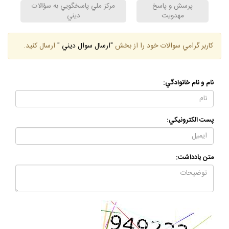
پرسش و پاسخ
مركز ملي پاسخگويي به سؤالات
مهدويت
ديني
كاربر گرامي سوالات خود را از بخش
"ارسال سوال ديني "
ارسال كنيد.
نام و نام خانوادگي:
پست الكترونيكي:
متن يادداشت: