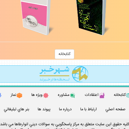
كتابخانه
كتابخانه
اعتقادات
مشاوره
ويژه ها
نماز
صفحه اصلي
ارتباط با ما
درباره ما
پيوند ها
بنر هاي تبليغاتي
ليه حقوق اين سايت متعلق به مركز پاسخگويي به سوالات ديني انوارطاها مي باشد