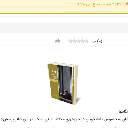
(ساعت پاسخگوي احكام شرعي 20 الي 21:30 شب10 صبح الي 11:30
0.0
(
0
)
گاهها
نان به خصوص دانشجويان در حوزه­هاي مختلف ديني است. در اين دفتر پرسش‌هاي 