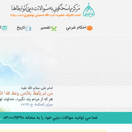
احكام شرعي
تفسير
تاريخ
ك
امام على سلام الله عليه :
مَن لَم يَتَّعِظْ بِالنّاسِ وَعَظَ اللّه ُ ال
هر كه از مردم پند نگيرد، خداوند او 
ميزان الحكمة: ح 22191
شما مي توانيد سوالات ديني خود را به سامانه «30001939» پيامك ك