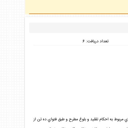
تعداد دريافت: 6
مربوط به احكام تقليد و بلوغ مطرح و طبق فتواي ده تن از