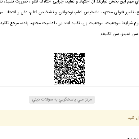
اي مهم اين بخش عبارتند از: اجتهاد و تقليد، چرايى اختلاف فتاوا، ضرورت تقليد، ت
ع، تغيير فتواى مجتهد، تشخيص اعلم، نوجوانان و تشخيص اعلم، عقل و انتخاب مرج
شرايط مرجعيت، مرجعيت زن، تقليد ابتدايى، اعلميت مجتهد زنده، مرجع تقليد سو
، سن تمييز، سن تكليف.
مركز ملي پاسخگويي به سؤالات ديني
ل كنيد.