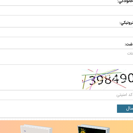
 خانوادگي:
رونيكي:
اشت: