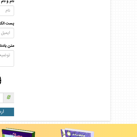
نام و نام
پست الكت
متن يادد