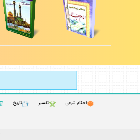
احكام شرعي
تفسير
تاريخ
ك