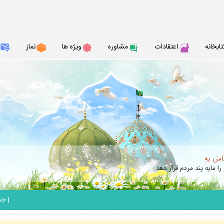
تابخانه
اعتقادات
مشاوره
ويژه ها
نماز
نّاسَ بهِ
را مايه پند مردم قرار دهد.
_
|
جمعه 6