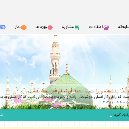
تابخانه
اعتقادات
مشاوره
ويژه ها
نماز
عَمَلُهُ بِالسَّعادَةِ و إنَّ حَقيقَةَ الشَّقاءِ أن يُختَمَ لِلْمَرءِ عَمَلُهُ بِالشَّقاءِ؛
 كه پايان كار انسان خوشبختى باشد و حقيقت بدبختى آن است كه كار انسان به بدب
_
|
شنبه 17