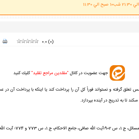
(ساعت پاسخگوي احكام شرعي 20 الي 21:30 شب10 صبح الي 11:30
0.0
(
0
)
جهت عضويت در كانال
"مقلدين مراجع تقليد"
كليك كنيد
 گرفته و نمى‏تواند فوراً كل آن را پرداخت كند يا اينكه با پرداخت آن در ع
كند تا به تدريج در آينده بپردازد.