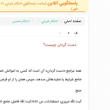
پاسخگويي آنلاين
ظهر)
صفحه اصلي
احكام شرعي
احكام خمس
ف
+
-
دست گردان چيست؟
همه مراجع:«دست گردان» آن است كه كسى به اموالش خمس تعلق
جامع شرايط يا نماينده‏اش مى‏دهد، سپس همان را از او قرض مى‏
منبع:
آيت الله تبريزى، استفتاءات، س 882؛آيت الله فاضل، جامع المسائل، ج 1، س 902؛آيت الله صافى، جامع الاحكام، ج 1، س 773 و 774؛ آيت الله خامنه‏اى، اجوبة، س 924.