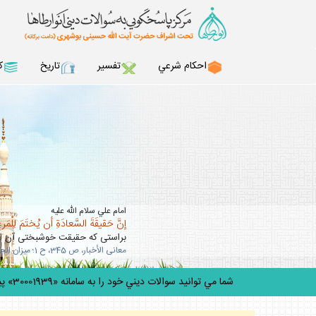
احكام شرعي
تفسير
تاريخ
ك
امام علي سلام الله عليه
إنَّ حَقيقَةَ السَّعادَةِ أن يُختَمَ لِلْمَرءِ 
براستى كه حقيقت خوشبختى آن است
معانى الأخبار، ص 345، ح 1؛ ميزان الحكمه، ج 5، ص 303.
شما مي توانيد سوالات ديني خود را به سامانه «30001939» پيامك كنيد.