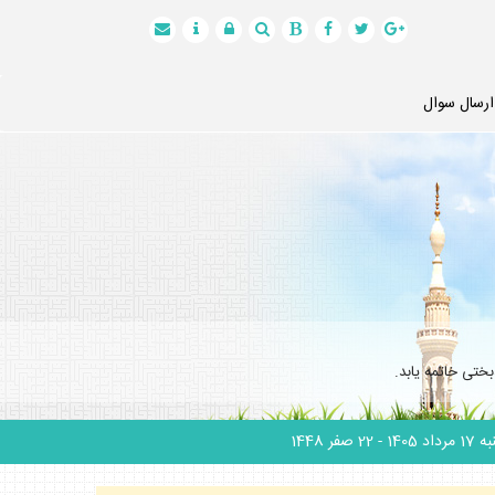
ارسال سوال
ختى خاتمه يابد.
 مرداد 1405
- 22 صفر 1448