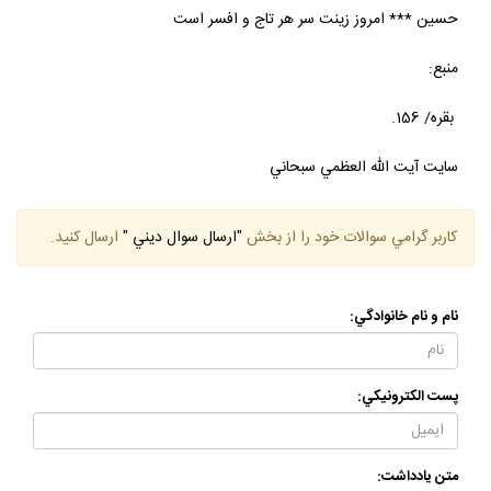
حسين *** امروز زينت سر هر تاج و افسر است
منبع:
بقره/ 156.
سايت آيت الله العظمي سبحاني
كاربر گرامي سوالات خود را از بخش
"ارسال سوال ديني "
ارسال كنيد.
نام و نام خانوادگي:
پست الكترونيكي:
متن يادداشت: