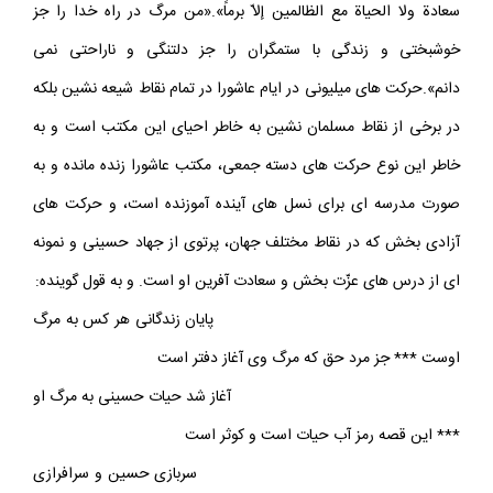
سعادة ولا الحياة مع الظالمين إلاّ برماً».«من مرگ در راه خدا را جز
خوشبختى و زندگى با ستمگران را جز دلتنگى و ناراحتى نمى
دانم».حركت هاى ميليونى در ايام عاشورا در تمام نقاط شيعه نشين بلكه
در برخى از نقاط مسلمان نشين به خاطر احياى اين مكتب است و به
خاطر اين نوع حركت هاى دسته جمعى، مكتب عاشورا زنده مانده و به
صورت مدرسه اى براى نسل هاى آينده آموزنده است، و حركت هاى
آزادى بخش كه در نقاط مختلف جهان، پرتوى از جهاد حسينى و نمونه
اى از درس هاى عزّت بخش و سعادت آفرين او است. و به قول گوينده:
پايان زندگانى هر كس به مرگ
اوست *** جز مرد حق كه مرگ وى آغاز دفتر است
آغاز شد حيات حسينى به مرگ او
*** اين قصه رمز آب حيات است و كوثر است
سربازى حسين و سرافرازى