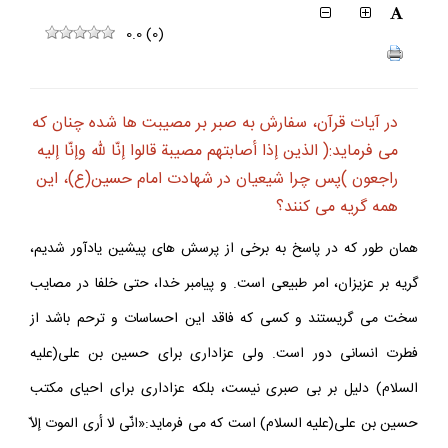
0.0
(
0
)
در آيات قرآن، سفارش به صبر بر مصيبت ها شده چنان كه
مى فرمايد:( الذين إذا أصابتهم مصيبة قالوا إنّا لله وإنّا إليه
راجعون )پس چرا شيعيان در شهادت امام حسين(ع)، اين
همه گريه مى كنند؟
همان طور كه در پاسخ به برخى از پرسش هاى پيشين يادآور شديم،
گريه بر عزيزان، امر طبيعى است. و پيامبر خدا، حتى خلفا در مصايب
سخت مى گريستند و كسى كه فاقد اين احساسات و ترحم باشد از
فطرت انسانى دور است. ولى عزادارى براى حسين بن على(عليه
السلام) دليل بر بى صبرى نيست، بلكه عزادارى براى احياى مكتب
حسين بن على(عليه السلام) است كه مى فرمايد:«انّى لا أرى الموت إلاّ