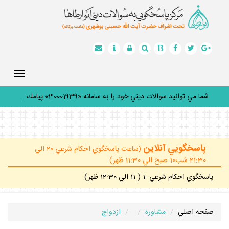
Toggle
gation
شما مي توانيد سوالات ديني خود را به سامانه «30001939» پيامك
كني
_
پاسخگويي آنلاين
(ساعت پاسخگوي احكام شرعي 20 الي
21:30 شب10 صبح الي 11:30 ظهر)
پاسخگوي احكام شرعي -1 ( 11 الي 12:30 ظهر)
صفحه اصلي
مشاوره
ازدواج