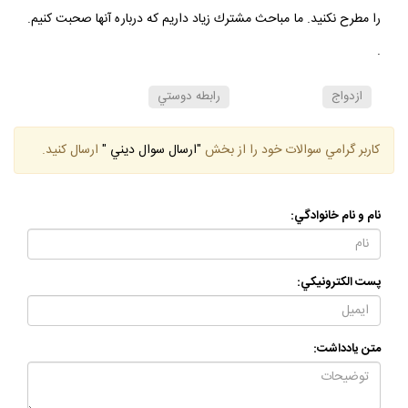
مي فرمايند : مراع باعث قطع پيوندها مي شود. سعي كنيد اين مباحث
را مطرح نكنيد. ما مباحث مشترك زياد داريم كه درباره آنها صحبت كنيم.
.
ازدواج
رابطه دوستي
كاربر گرامي سوالات خود را از بخش
"ارسال سوال ديني "
ارسال كنيد.
نام و نام خانوادگي:
پست الكترونيكي:
متن يادداشت: