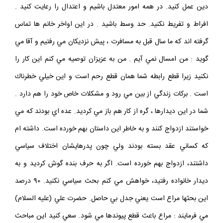
دين عمل كنيد. در همه امور معتدل باشيم و اعتدال را رعايت كنيد .
افراط و تفريط نكنيد. حد وسط باشيد . در اين اواخر خانم ها تماس
گرفته اند كه ما سال قبل به مسافرت ، پيش نزديكان مي رفتيم و آقا مي
گويد : من امسال نمي آيم . من به عزيزان توصيه مي كنم اين كار را
نكنيد زيرا قطع رابطه شما همان قطع رحم است و اين خيلي خطرناك
است . بركات زندگي از بين مي رود و مشكلات خاص خود را هم دارد .
شما در اين ديدارها ، گره از كار هم باز مي كرديد. عده اي بودند كه مي
خواستند ازدواج كنند و به خاطر اين داستان بهم خورده است. داشته ام
كه كساني عقد بسته بودند ولي چون پدرهايشان اختلاف سياسي
داشتند، ازدواج بهم خورده است. اگر به حرف بنده گوش كرديد و به
ديدار خانواده رفتيد، خواهش مي كنم بحث سياسي نكنيد. 90 درصد
اين بحثها مراع است يعني جدل بي حاصل. حضرت علي (عليه السلام)