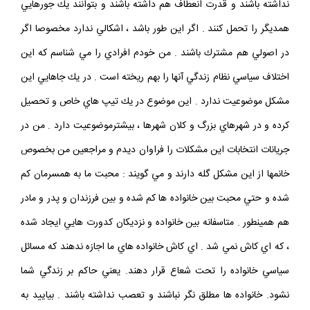
نداشته باشند و قدرت انعطاف هم داشته باشند و بتوانند يك جورهايي
همديگر را تحمل كنند . اگر اين طور باشد ، اشكالي ندارد مخصوصا اگر
در اصولي هم مشترك باشند . من خودم افرادي را مي شناسم كه اين
اختلاف سياسي نظام زندگي آنها را بهم ريخته است . در يك جاهايي اين
مشكل موضوعيت ندارد . اين موضوع در يك تيپ هاي خاص و تحصيل
كرده و در شهرهاي بزرگ و كلان شهرها ، بيشترموضوعيت دارد . من در
جريانات انتخابات اين مشكلات را فراوان ديدم و مراجعين من بخصوص
خانمها از اين مشكل گله دارند و مي گويند : محبت ما به همسرمان كم
شده و حتي محبت بين خانواده ها كم شده و بين فرزندان و پدر و مادر
هم همينطور . متاسفانه بين خانواده و نزديكان كدورت هايي ايجاد شده
، كه اي كاش نمي شد . اي كاش خانواده هاي ما اجازه ندهند كه مسائل
سياسي خانواده را تحت شعاع قرار دهند. يعني حاكم بر زندگي شما
نشود. خانواده ها مطلق نگر نباشند و تعصب نداشته باشند . بياييد به