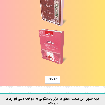
كتابخانه
كليه حقوق اين سايت متعلق به مركز پاسخگويي به سوالات ديني انوارطاها