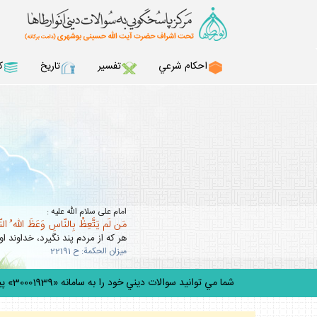
احكام شرعي
تفسير
تاريخ
ك
امام على سلام الله عليه :
مَن لَم يَتَّعِظْ بِالنّاسِ وَعَظَ اللّه ُ ال
هر كه از مردم پند نگيرد، خداوند او 
ميزان الحكمة: ح 22191
شما مي توانيد سوالات ديني خود را به سامانه «30001939» پيامك كنيد.