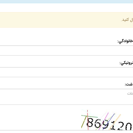
ل كنيد.
 خانوادگي:
رونيكي:
اشت: