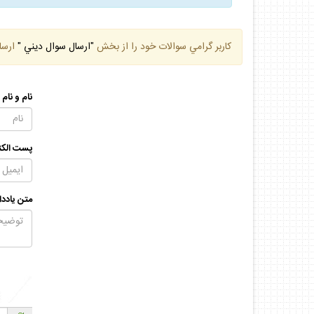
كاربر گرامي سوالات خود را از بخش
"ارسال سوال ديني "
ارسا
نام و نام
پست الكت
متن يادد