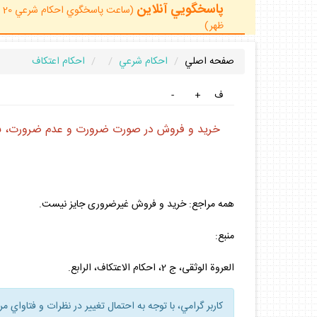
پاسخگويي آنلاين
ظهر)
صفحه اصلي
احكام شرعي
احكام اعتكاف
ف
+
-
خريد و فروش در صورت ضرورت و عدم ضرورت، ب
همه مراجع: خريد و فروش غيرضرورى جايز نيست.
منبع:
العروة الوثقى، ج 2، احكام الاعتكاف، الرابع.
كاربر گرامي، با توجه به احتمال تغيير در نظرات و فتاواي م