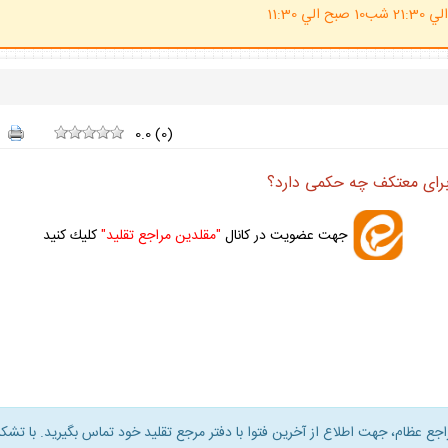
(ساعت پاسخگوي احكام شرعي 20 الي 21:30 شب10 صبح الي 11:30
0.0
(
0
)
راى معتكف چه حكمى دارد؟
جهت عضويت در كانال
"مقلدين مراجع تقليد"
كليك كنيد
راجع عظام، جهت اطلاع از آخرين فتوا با دفتر مرجع تقليد خود تماس بگيريد. با تشكر