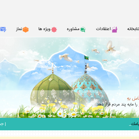
تابخانه
اعتقادات
مشاوره
ويژه ها
نماز
نّاسَ بهِ
را مايه پند مردم قرار دهد.
_
|
جمعه 6