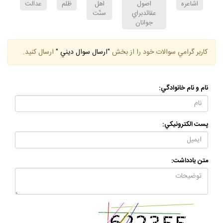
اشاعره
اصول
اهل
ظلم
عدالت
عقائدبراي
سنّت
جوانان
كاربر گرامي سوالات خود را از بخش
"ارسال سوال ديني "
ارسال كنيد.
نام و نام خانوادگي:
پست الكترونيكي:
متن يادداشت: