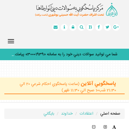
Toggle
gation
شما مي توانيد سوالات ديني خود را به سامانه «30001939» پيامك
كني
_
پاسخگويي آنلاين
(ساعت پاسخگوي احكام شرعي 20 الي
21:30 شب10 صبح الي 11:30 ظهر)
صفحه اصلي
اعتقادات
خداوند
بايگاني