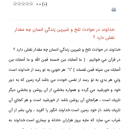
0.0
(
0
)
خداوند در حوادث تلخ و شيرين زندگي انسان چه مقدار
نقش دارد ؟
خداوند در حوادث تلخ و شيرين زندگي انسان چه مقدار نقش دارد ؟
در قرآن مي خوانيم : ( ما أصابك مِن حَسنه فَمِن الله و ما أصابك مِن
أصابك مِن سَيِئه فَمِن نَفسك ) "1". هر خوبي به تو رسد از خداوند است
ولي هر بدي به تو رسد از نفس خودت مي باشد.كره زمين كه به دور
خود و خورشيد مي گردد و همواره بخشي از آن روشن و بخشي ديگر
تاريك است ، هركجاي آن روشن باشد از خورشيد است و هر كجاي آن
تاريك باشد ،از خود زمين است.خداوند انگور را آفريد ، ولي بشر از آن
شراب مي سازد كه مايه بروز هزاران حادثه و بيماري است.خداوند به