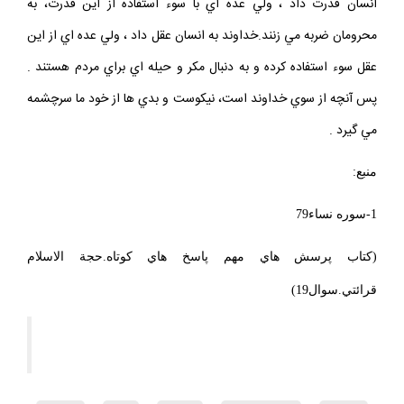
انسان قدرت داد ، ولي عده اي با سوء استفاده از اين قدرت، به
محرومان ضربه مي زنند.خداوند به انسان عقل داد ، ولي عده اي از اين
عقل سوء استفاده كرده و به دنبال مكر و حيله اي براي مردم هستند .
پس آنچه از سوي خداوند است، نيكوست و بدي ها از خود ما سرچشمه
مي گيرد .
منبع:
1-سوره نساء79
(كتاب پرسش هاي مهم پاسخ هاي كوتاه.حجة الاسلام
قرائتي.سوال19)