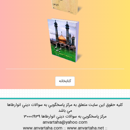
كتابخانه
كليه حقوق اين سايت متعلق به مركز پاسخگويي به سوالات ديني انوارطاها
مي باشد
مركز پاسخگويي به سوالات ديني
انوارطاها
30001939
anvartaha@yahoo.com