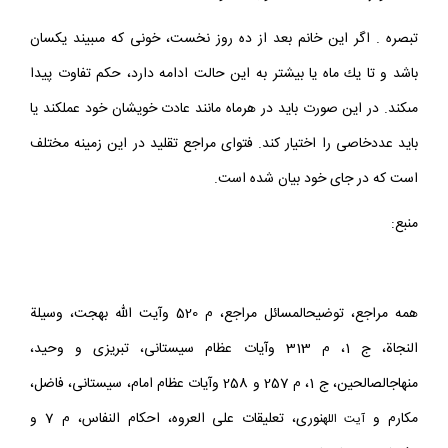
است وگرنه استحاضه محسوب مى‏شود.
تبصره . اگر اين خانم بعد از ده روز نخست، خونى كه مى‏بيند يكسان
باشد و تا يك ماه يا بيشتر به اين حالت ادامه دارد، حكم تفاوت پيدا
مى‏كند. در اين صورت بايد در هرماه مانند عادت خويشان خود عمل‏كند يا
بايد عددخاصى را اختيار كند. فتواى مراجع تقليد در اين زمينه مختلف
است كه در جاى خود بيان شده است.
منبع:
همه مراجع، توضيح‏المسائل مراجع، م 520 وآيت الله بهجت، وسيلة
النجاة، ج 1، م 313 وآيات عظام سيستانى، تبريزى و وحيد،
منهاج‏الصالحين، ج 1، م 257 و 258 وآيات عظام امام، سيستانى، فاضل،
مكارم و
نورى، تعليقات على العروه، احكام النفاس، م 7 و
آيت الله