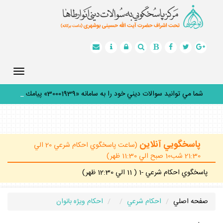
Toggle
gation
شما مي توانيد سوالات ديني خود را به سامانه «30001939» پيامك
كن
_
پاسخگويي آنلاين
(ساعت پاسخگوي احكام شرعي 20 الي
21:30 شب10 صبح الي 11:30 ظهر)
پاسخگوي احكام شرعي -1 ( 11 الي 12:30 ظهر)
صفحه اصلي
احكام شرعي
احكام ويژه بانوان