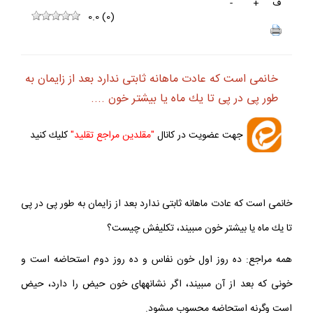
ف
+
-
0.0
(
0
)
خانمى است كه عادت ماهانه ثابتى ندارد بعد از زايمان به
طور پى در پى تا يك ماه يا بيشتر خون ....
جهت عضويت در كانال
"مقلدين مراجع تقليد"
كليك كنيد
خانمى است كه عادت ماهانه ثابتى ندارد بعد از زايمان به طور پى در پى
تا يك ماه يا بيشتر خون مى‏بيند، تكليفش چيست؟
همه مراجع: ده روز اول خون نفاس و ده روز دوم استحاضه است و
خونى كه بعد از آن مى‏بيند، اگر نشانه‏هاى خون حيض را دارد، حيض