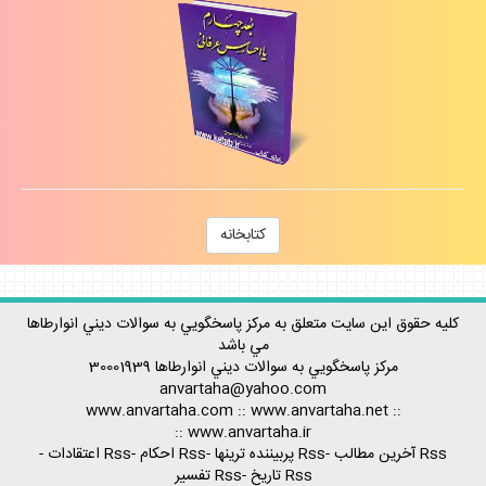
كتابخانه
كليه حقوق اين سايت متعلق به مركز پاسخگويي به سوالات ديني انوارطاها
مي باشد
مركز پاسخگويي به سوالات ديني
انوارطاها
30001939
anvartaha@yahoo.com
www.anvartaha.com
::
www.anvartaha.net
::
::
www.anvartaha.ir
Rss آخرين مطالب
-
Rss پربيننده ترينها
-
Rss احكام
-
Rss اعتقادات
-