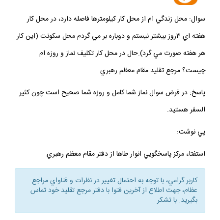
جهت عضويت در كانال
"مقلدين مراجع تقليد"
كليك كنيد
سوال: محل زندگي ام از محل كار كيلومترها فاصله دارد، در محل كار
هفته اي ۳روز بيشتر نيستم و دوباره بر مي گردم محل سكونت (اين كار
هر هفته صورت مي گرد).حال در محل كار تكليف نماز و روزه ام
چيست؟ مرجع تقليد مقام معظم رهبري
پاسخ: در فرض سوال نماز شما كامل و روزه شما صحيح است چون كثير
السفر هستيد.
پي نوشت:
استفتاء مركز پاسخگويي انوار طاها از دفتر مقام معظم رهبري
كاربر گرامي، با توجه به احتمال تغيير در نظرات و فتاواي مراجع
عظام، جهت اطلاع از آخرين فتوا با دفتر مرجع تقليد خود تماس
بگيريد. با تشكر