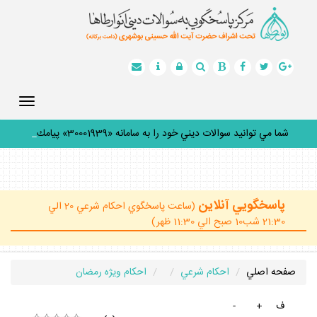
Toggle
gation
شما مي توانيد سوالات ديني خود را به سامانه «30001939» پيامك
كن
_
پاسخگويي آنلاين
(ساعت پاسخگوي احكام شرعي 20 الي
21:30 شب10 صبح الي 11:30 ظهر)
صفحه اصلي
احكام شرعي
احكام ويژه رمضان