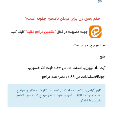
ف
+
-
حكم رقص زن براى مردان نامحرم چگونه است؟
جهت عضويت در كانال
"مقلدين مراجع تقليد"
كليك كنيد
همه مراجع: حرام است.
منبع:
آيت الله تبريزى، استفتاءات، س 1067 ؛آيت الله خامنه‏اى،
اجوبةالاستفتاءات، س 1168 ؛ دفتر: همه مراجع.
كاربر گرامي، با توجه به احتمال تغيير در نظرات و فتاواي مراجع
عظام، جهت اطلاع از آخرين فتوا با دفتر مرجع تقليد خود تماس
بگيريد. با تشكر