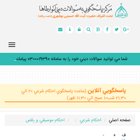
Toggle
gation
شما مي توانيد سوالات ديني خود را به سامانه «30001939» پيامك
ك
_
پاسخگويي آنلاين
(ساعت پاسخگوي احكام شرعي 20 الي
21:30 شب10 صبح الي 11:30 ظهر)
صفحه اصلي
احكام شرعي
احكام موسيقي و رقص