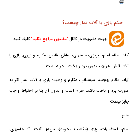
حكم بازى با آلات قمار چيست؟
جهت عضويت در كانال
"مقلدين مراجع تقليد"
كليك كنيد
آيات عظام امام، تبريزى، خامنه‏اى، صافى، فاضل، مكارم و نورى: بازى با
آلات قمار - هر چند بدون برد و باخت - حرام است.
آيات عظام بهجت، سيستانى، مكارم و وحيد: بازى با آلات قمار اگر به
صورت برد و باخت باشد، حرام است و بدون آن بنا بر احتياط واجب
جايز نيست.
منبع:
امام، استفتاءات، ج2، (مكاسب محرمه)، س18 ؛آيت الله خامنه‏اى،