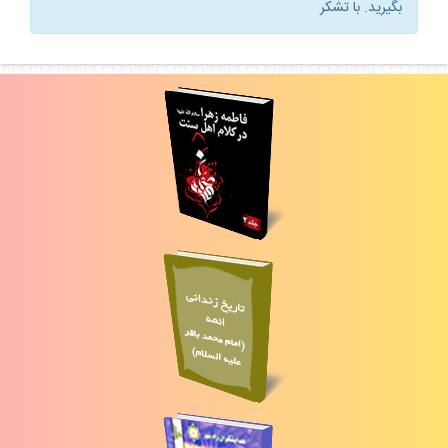
بگيريد. با تشكر