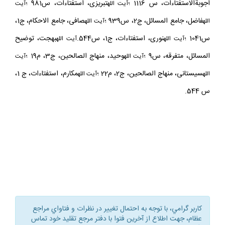
اجوبةالاستفتاءات، س 1116 ؛
تبريزى، استفتاءات، س981 ؛
آيت الله
آيت
فاضل، جامع المسائل، ج2، س939 ؛
صافى، جامع الاحكام، ج1،
الله
آيت الله
س1041 ؛
نورى، استفتاءات، ج1، س544.
بهجت، توضيح
آيت الله
آيت الله
المسائل، متفرقه، س9 ؛
وحيد، منهاج الصالحين، ج3، م19 ؛
آيت الله
آيت
سيستانى، منهاج الصالحين، ج2، م22 ؛
مكارم، استفتاءات، ج 1،
الله
آيت الله
س 544.
كاربر گرامي، با توجه به احتمال تغيير در نظرات و فتاواي مراجع
عظام، جهت اطلاع از آخرين فتوا با دفتر مرجع تقليد خود تماس