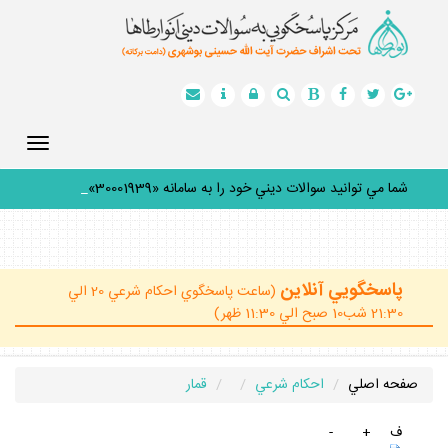
Toggle
gation
شما مي توانيد سوالات ديني خود را به سامانه «30001939» پ
_
پاسخگويي آنلاين
(ساعت پاسخگوي احكام شرعي 20 الي
21:30 شب10 صبح الي 11:30 ظهر)
صفحه اصلي
احكام شرعي
قمار
ف
+
-