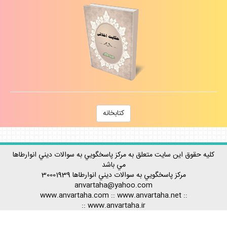
كتابخانه
كليه حقوق اين سايت متعلق به مركز پاسخگويي به سوالات ديني انوارطاها
مي باشد
مركز پاسخگويي به سوالات ديني
انوارطاها
30001939
anvartaha@yahoo.com
www.anvartaha.com
::
www.anvartaha.net
::
::
www.anvartaha.ir
Rss آخرين مطالب
-
Rss پربيننده ترينها
-
Rss احكام
-
Rss اعتقادات
-
Rss تاريخ
-
Rss تفسير