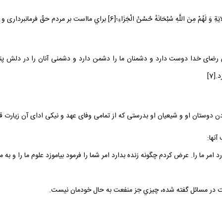
راي مااست بر مردم حقّ فرمانبردارى و دوستى، و از براى ايشانست از خداى سبحانه نيكو ئى جزاء.
رضاى خدا دوست دارد و دشمنان ما را دشمن دارد و دشمنى آنان را در دلش پنهان
[7]
 دوستان او و شيعيان او بدرستى كه از تمامى وفاى عهد و نيكى اداى آن زيارت قب
مر ما را. عرض كردم چگونه زنده بدارد امر شما را فرمود بياموزد علوم ما را و به م
قت در مسائل گفته شده، چيزي جز منفعت به حال خودمان نيست.