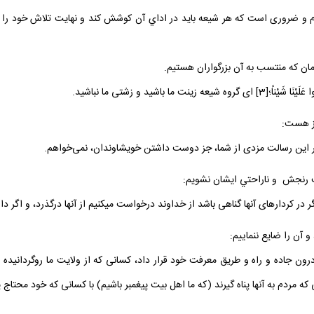
ازم و ضرورى است كه هر شيعه بايد در اداي آن كوشش كند و نهايت تلاش خود را ب
ا باشيد و زشتى ما نباشيد.
در كردارهاى آنها گناهى باشد از خداوند درخواست ميكنيم از آن‏ها درگذرد، و اگر دارا
ون جاده‏ و راه و طريق معرفت خود قرار داد، كسانى كه از ولايت ما روگردانيده 
 مردم به آنها پناه گيرند (كه ما اهل بيت پيغمبر باشيم) با كسانى كه خود محتاج پن