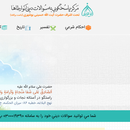
احكام شرعي
تفسير
تاريخ
ك
حضرت علي سلام الله عليه
اَلصّادِقُ عَلى شَفا مَنْجاةٍ وَكَرامَةٍ وَ
راستگو در آستانه نجات و بزرگوارى
نهج البلاغه، خطبه 86؛ ميزان الحكمه، ج 10، ص 63 .
شما مي توانيد سوالات ديني خود را به سامانه «30001939» پيامك كنيد