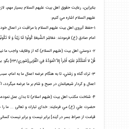
بنابراين، رعايت حقوق اهل بيت عليهم السلام بسيار مهم، ل
عليهم السلام اشاره مي كنيم:
1-حفظ آبروى اهل بيت عليهم السلام با مراقبت در اعمال خودمان كه منتسب به آن بزرگواران هستيم.
امام صادق (ع) فرمودند: مَعَاشِرَ الشِّيعَةِ كُونُوا لَنَا زَيْناً وَ لَا تَكُونُوا عَلَيْنَا شَيْناً؛[3] اى گروه شيعه زينت م
2- دوستي اهل بيت (عليهم السلام) كه از وظايف واجب ما نيز هست:
قُلْ لا أَسْئَلُكُمْ عَلَيْهِ أَجْراً إِلاَّ الْمَوَدَّةَ فِي الْقُرْبى‏[شوري/23] بگو: بر اين رسالت مزدى از شما، جز دوست داشتن خويشاوندان، نمى‌‏خواهم.
3- ترك گناه و زشتي، تا به هنگام عرضه اعمال ما به امام، سبب رنجش و ناراحتي ايشان نشويم:
اعمال و كردار شيعيانمان در صبح و شام بر ما عرضه ميگردد، اگر 
4- شناخت مكتب اهل بيت (عليهم اسلام) تا بدان عمل نموده، و آن را ضايع ننماييم:
حضرت علي (ع) مي فرمايند: خداى تبارك و تعالى ... ما را در
قيامت از صراط بسر در آيند] برابر نيست و برابر نيست كسانى كه