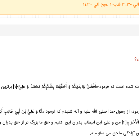
(ساعت پاسخگوي احكام شرعي 20 الي 21:30 شب10 صبح الي 11:30
؟
از وجود مقدس رسول گرامى اسل
 الله عليه و آله شنيدم كه فرمود:«أَنَا وَ عَلِيُّ بْنُ أَبِي طَالِبٍ أَبَوَا هَذِهِ الْأُمَّةِ وَ لَح
إِنْ أَطَاعُونَا مِنَ النَّارِ إِلَى دَارِ الْقَرَارِ وَ نُلْحِقُهُمْ مِنَ الْعُبُودِيَّةِ بِخِيَارِ الْأَحْرَارِ؛[2] من و على ابن ا
ين آزادگى ملحق مى سازيم.».