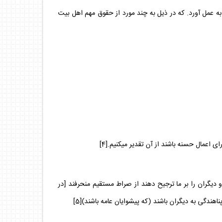
ه عمل آورد. كه در ذيل به چند مورد از حقوق مهم اهل بيت
ى اعمال حسنه باشند از آن تقدير ميكنيم.[4]
و ديگران را بر ما ترجيح دهند از صراط مستقيم منحرفند [در
اهندگى به ديگران باشند (كه پيشوايان عامه باشند)[5]