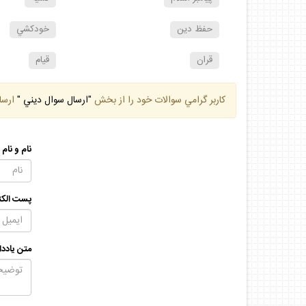
حفظ دين
خودكشي
قران
قيام
كاربر گرامي سوالات خود را از بخش
"ارسال سوال ديني "
ارسا
نام و نام
پست الكت
متن يادد