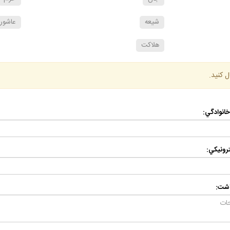
شيعه
عاشورا
هلاكت
ل كنيد.
 خانوادگي:
رونيكي:
اشت: