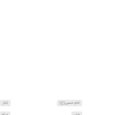
امام حسين(ع)
ايثار
جان
حرام