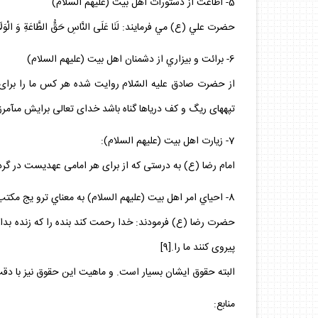
5- اطاعت از دستورات اهل بيت (عليهم السلام)
حضرت علي (ع) مي فرمايند: لَنَا عَلَى النَّاسِ حَقُّ الطَّاعَةِ وَ الْوَلَايَةِ وَ لَهُمْ مِنَ اللَّهِ سُبْحَانَهُ حُسْنُ الْجَزَاءِ؛[6] ب
6- برائت و بيزاري از دشمنان اهل بيت (عليهم السلام)
از حضرت صادق عليه السّلام روايت شده هر كس ما را براى 
تپه‏هاى ريگ و كف درياها گناه باشد خداى تعالى برايش مى‏آمرزد.
7- زيارت اهل بيت (عليهم السلام):
امام رضا (ع) به درستى كه از براى هر امامى عهديست در گردن
8- احياي امر اهل بيت (عليهم السلام) به معناي ترو يج مكتب آنها:
حضرت رضا (ع) فرمودند: خدا رحمت كند بنده را كه زنده بدارد ا
پيروى كنند ما را.[9]
البته حقوق ايشان بسيار است. و ماهيت اين حقوق نيز با د
منابع: