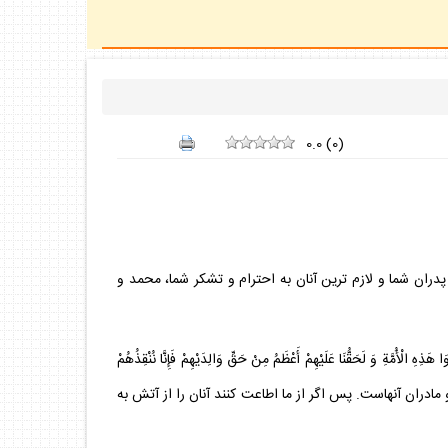
0.0
(
0
)
ام صلى الله عليه و آله روايت شده است كه فرمود:«أَفْضَلُ وَالِدَيْكُمْ وَ أَحَقُّهُمَا بِشُكْرِكُمْ مُحَمَّدٌ وَ عَلِيٌّ؛[1] برترين پدران شما و لازم ترين آنان به احترام و تشكر شما، محمد و
َقُّنَا عَلَيْهِمْ أَعْظَمُ مِنْ حَقِّ وَالِدَيْهِمْ فَإِنَّا نُنْقِذُهُمْ
بيطاب پدران اين امّتيم و حق ما بزرگ تر از حق پدران و مادران آنهاست. پس اگر از ما اطاعت كنند آنان را از آتش به