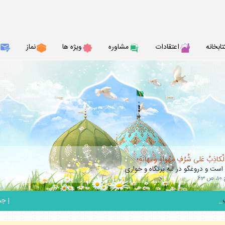
تابخانه
اعتقادات
مشاوره
ويژه ها
نماز
الْكاذِبُ عَلى شُرُفِ مَهْواةٍ وَمَهانَةٍ؛
 است و دروغگو در لبه پرتگاه و خوارى.
_
|
جمعه 6