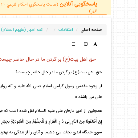
پاسخگويي آنلاين
ظهر)
صفحه اصلي
اعتقادات
ائمه اطهار (عليهم السلام)
حق اهل بيت(ع) بر گردن ما در حال حاضر چيست
حق اهل بيت(ع) بر گردن ما در حال حاضر چيست؟
على مى باشند.»
همچنين از امير عارفان على عليه السلام نقل شده است كه فرمود: از رسول خدا صلى
سوى جايگاه ابدى نجات مى دهيم، و آنان را از بندگى به بهتر