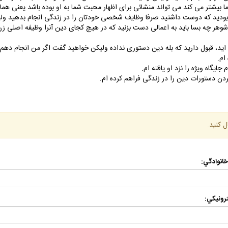
ا بيشتر مى كند مى تواند منشائى براى اظهار محبت شما به او بوده باشد يعنى ه
عه بوديد كه دوست داشتيد صرفا وظايف شخصى خودتان را در زندگى انجام بدهيد ولي
 شوهر چه بسا بايد به اعمالى دست بزنيد كه در هيچ كجاى دين آنرا وظيفه اصلى ز
ايد، قبول داريد كه بله دين دستورى نداده وليكن خواهيد گفت اگر من انجام دهم
 ام.
يگاه ويژه را نزد او يافته ام.
دن دستورات دين را در زندگى فراهم كرده ام.
ل كنيد.
 خانوادگي:
رونيكي: