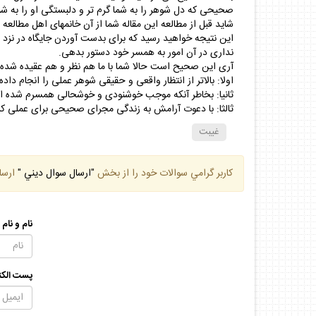
صحيحى كه دل شوهر را به شما گرم تر و دلبستگى او را به شم
شايد قبل از مطالعه اين مقاله شما از آن خانمهاى اهل مطال
اين نتيجه خواهيد رسيد كه براى بدست آوردن جايگاه در نزد
ندارى در آن امور به همسر خود دستور بدهى.
آرى اين صحيح است حالا شما با ما هم نظر و هم عقيده شده 
اولا: بالاتر از انتظار واقعى و حقيقى شوهر عملى را انجام داده
ثانيا: بخاطر آنكه موجب خوشنودى و خوشحالى همسرم شده ام جا
ثالثا: با دعوت آرامش به زندگى مجراى صحيحى براى عملى كر
غيبت
كاربر گرامي سوالات خود را از بخش
"ارسال سوال ديني "
ارسا
نام و نام
پست الكت