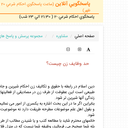
پاسخگويي آنلاين
ظهر)
پاسخگوي احكام شرعي -2 ( 21:30 الي 23 شب)
صفحه اصلي
مشاوره
مجموعه پرسش و پاسخ هاي
حد وظايف زن چيست؟
دين اسلام در رابطه با حقوق و تكاليف زن احكام شيرين و جاذ
طبيعى است اين عطوفت از طرف زن در مصاديقى از فعاليتهاى ز
زندگى آنها شيرين تر شود.
بنابراين اگر ما در اين بحث اشاره به يكسرى از امور مى نما
و بقول اهل علم موضوعات مطرحه طريقت دارد نه موضوعيت، ي
شود.
خانمهاى محترم شايد با مطالعه كتب و يا شنيدن مطالب از طر
بله شما صحيح مى فرمائيد، وظيفه شما نيست كه در منزل فلان