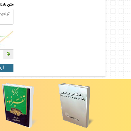
متن يادد