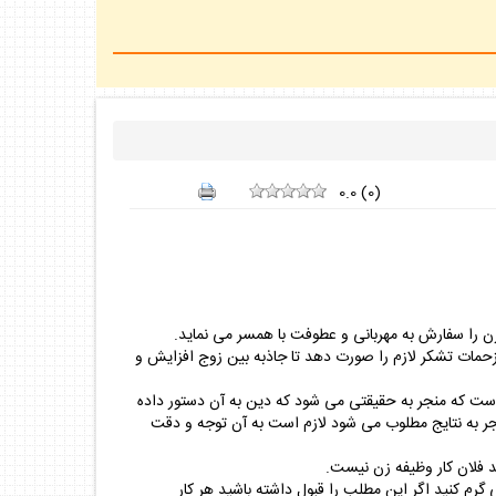
0.0
(
0
)
 زن را سفارش به مهربانى و عطوفت با همسر مى نمايد.
زحمات تشكر لازم را صورت دهد تا جاذبه بين زوج افزايش و
ى است كه منجر به حقيقتى مى شود كه دين به آن دستور داده
ر به نتايج مطلوب مى شود لازم است به آن توجه و دقت
د فلان كار وظيفه زن نيست.
رم كنيد اگر اين مطلب را قبول داشته باشيد هر كار