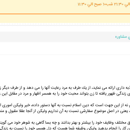
(ساعت پاسخگوي احكام شرعي 20 الي 21:30 شب10 صبح الي 11:30
 مشاوره
به دارى ارائه مى نمايد، از يك طرف به مرد رعايت آنها را مى دهد و از طرف ديگر
ندگى ظهور يافته تا زن بتواند محبت خود را به همسر اظهار و مرد در مقابل اين 
ئيم نه از اين جهت است كه دين اسلام نسبت به آنها دستور داده، خير وليكن امور
عنى در اصل موضوع سفارشى نسبت به آن نداريم وليكن از آنجا عقلا مقبول و منج
ق مختلف وظايف خود را بيشتر و بهتر بدانند و چه بسا گاهى به شوهر خود مى گوين
 كار را انجام بدهيد وليكن وظيفه شما هست كه دل همسر خود را نسبت به زندگى گ