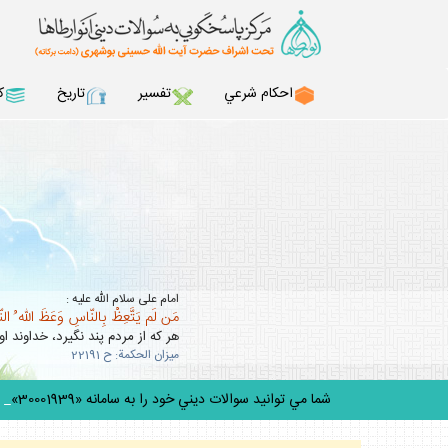
احكام شرعي
تفسير
تاريخ
ك
امام على سلام الله عليه :
مَن لَم يَتَّعِظْ بِالنّاسِ وَعَظَ اللّه ُ ال
هر كه از مردم پند نگيرد، خداوند او 
ميزان الحكمة: ح 22191
شما مي توانيد سوالات ديني خود را به سامانه «30001939» پيامك