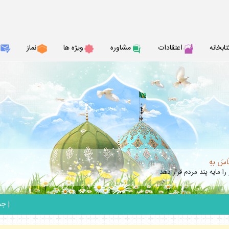
تابخانه
اعتقادات
مشاوره
ويژه ها
نماز
نّاسَ بهِ
را مايه پند مردم قرار دهد.
_
|
جمعه 6