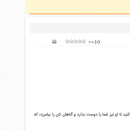
0.0
(
0
)
لَّهُ غَفُورٌ رَحيمٌ؛(آل عمران/31) بگو: اگر خدا را دوست مى‌‏داريد از من پيروى كنيد تا او نيز شما را دوست بدارد و گناهان تان را بيامرزد، كه