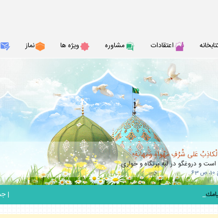
تابخانه
اعتقادات
مشاوره
ويژه ها
نماز
الْكاذِبُ عَلى شُرُفِ مَهْواةٍ وَمَهانَةٍ؛
 است و دروغگو در لبه پرتگاه و خوارى.
_
|
جمعه 6