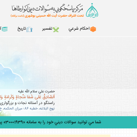
احكام شرعي
تفسير
تاريخ
ك
حضرت علي سلام الله عليه
اَلصّادِقُ عَلى شَفا مَنْجاةٍ وَكَرامَةٍ وَ
راستگو در آستانه نجات و بزرگوارى
نهج البلاغه، خطبه 86؛ ميزان الحكمه، ج 10، ص 63 .
شما مي توانيد سوالات ديني خود را به سامانه «30001939» پيامك كنيد.