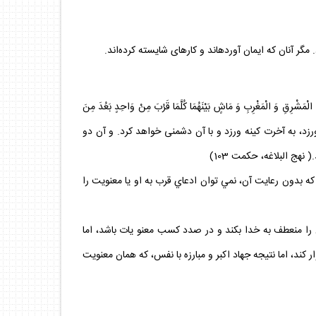
لْمَشْرِقِ وَ الْمَغْرِبِ وَ مَاشٍ بَيْنَهُمَا كُلَّمَا قَرُبَ مِنْ وَاحِدٍ بَعُدَ مِنَ
 ورزد، به آخرت كينه ورزد و با آن دشمنى خواهد كرد. و آن دو
هج البلاغه، حكمت 103)
 بدون رعايت آن، نمي توان ادعاي قرب به او يا معنويت را
را منعطف به خدا بكند و در صدد كسب معنو يات باشد، اما
كند، اما نتيجه جهاد اكبر و مبارزه با نفس، كه همان معنويت