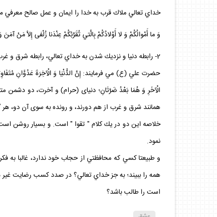
خداي تعالي ملاك قرب به خدا را ايمان و عمل صالح معرفي م
وَ ما أَمْوالُكُمْ وَ لا أَوْلادُكُمْ بِالَّتي‏ تُقَرِّبُكُمْ عِنْدَنا زُلْفى‏ إِلاَّ مَنْ آمَنَ وَ عَمِلَ صالِحاً؛(سباء/37) اموال و اولاد تان چيزى نيست كه شما را به ما نزديك سازد
2- رابطه دنيا و نزديك شدن به خداي تعالي، رابطه شرق و غرب است. كه نزديك شدن به يكي، به معناي دور شدن از ديگري است.
حضرت علي (ع) مي فرمايند: إِنَّ الدُّنْيَا وَ الْآخِرَةَ عَدُوَّانِ مُتَفَاوِتَانِ وَ سَب
الْآخَرِ وَ هُمَا بَعْدُ ضَرَّتَانِ؛ دنياى (حرام) و آخرت، 
همانند شرق و غرب از هم دورند، و رونده به سوى آن دو، هر گاه 
خلاصه اين دو در يك كلام " تقوا " است. و بسيار روشن است
نمود.
و طبيعتا كسي كه محافظتي از حجاب خود ندارد، غالبا به ف
همه را ببيند؛ به جز خداي تعالي؟ در صدد كسب رضايت غير مشرو
است را طالب باشد؟
عشق