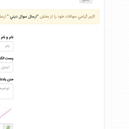
كاربر گرامي سوالات خود را از بخش
"ارسال سوال ديني "
ارسا
نام و نام
پست الكت
متن يادد