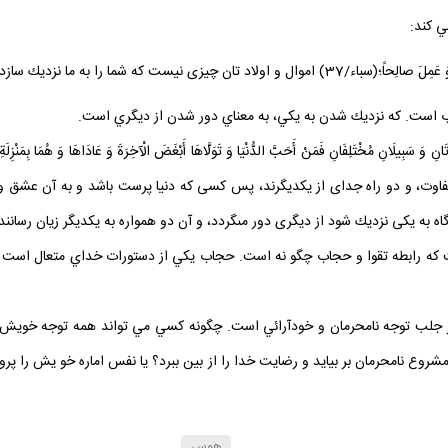
ي كند:
. مگر آنان كه ايمان آورده‏اند و كارهاى شايسته كرده‏‌اند.
ِيلَانِ مُخْتَلِفَانِ فَمَنْ أَحَبَّ الدُّنْيَا وَ تَوَلَّاهَا أَبْغَضَ الْآخِرَةَ وَ عَادَاهَا وَ هُمَا بِمَنْزِلَةِ ا
دو دشمن متفاوت، و دو راه جداى از يكديگرند، پس كسى كه دنيا پرست باشد و به آن عشق
به يكى نزديك شود از ديگرى دور مى‏گردد، و آن دو همواره به يكديگر زيان رسانند.( ن
 كه رابطه تقوا و حجاب چگو نه است. حجاب يكي از دستورات خداي متعال است كه
كر جلب توجه نامحرمان و خودآرائي است. چگونه كسي مي تواند همه توجه خويش 
ع نامحرمان بر بيايد و رضايت خدا را از بين ببرد؟ يا نفس اماره خو يش را پروار 
هوس