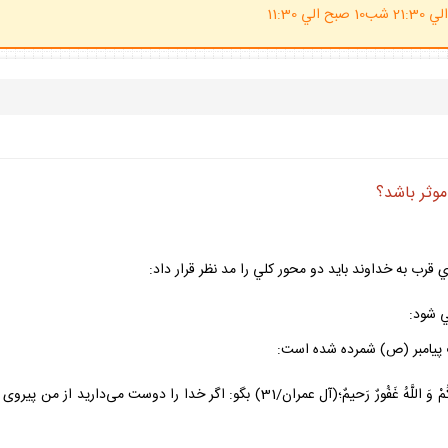
(ساعت پاسخگوي احكام شرعي 20 الي 21:30 شب10 صبح الي 11:30
وثر باشد؟
قرب به خداوند بايد دو محور كلي را مد نظر قرار داد:
 پيامبر (ص) شمرده شده است:
قُلْ إِنْ كُنْتُمْ تُحِبُّونَ اللَّهَ فَاتَّبِعُوني‏ يُحْبِبْكُمُ اللَّهُ وَ يَغْفِرْ لَكُمْ ذُنُوبَكُمْ وَ ال