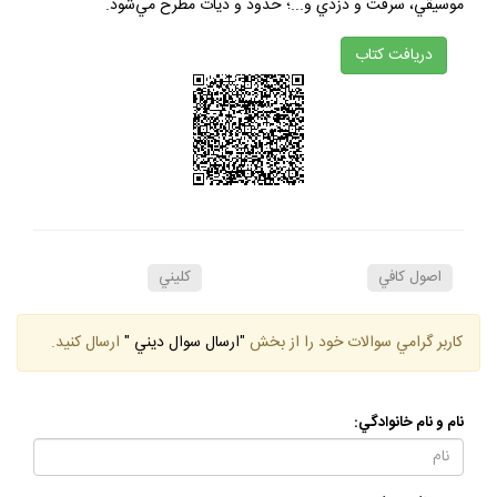
موسيقي، سرقت و دزدي و...؛ حدود و ديات مطرح مي‌شود.
دريافت كتاب
اصول كافي
كليني
كاربر گرامي سوالات خود را از بخش
"ارسال سوال ديني "
ارسال كنيد.
نام و نام خانوادگي: