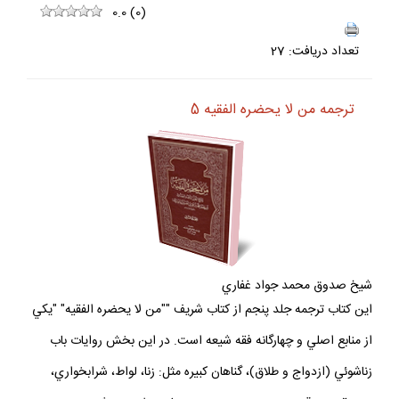
0.0
(
0
)
تعداد دريافت: 27
ترجمه من لا يحضره الفقيه 5
شيخ صدوق محمد جواد غفاري
اين كتاب ترجمه جلد پنجم از كتاب شريف ""من لا يحضره الفقيه" "يكي
از منابع اصلي و چهارگانه فقه شيعه است. در اين بخش روايات باب
زناشوئي (ازدواج و طلاق)، گناهان كبيره مثل: زنا، لواط، شرابخواري،