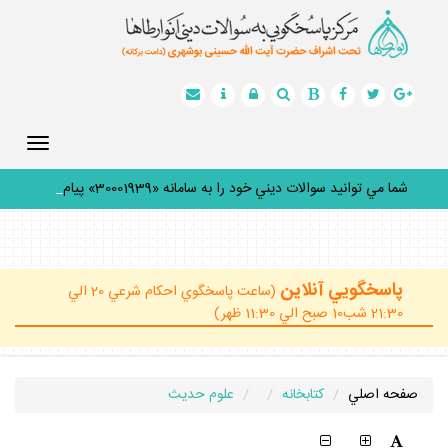
Toggle
gation
شما مي توانيد سوالات ديني خود را به سامانه «30001939» پيامك
ك
_
پاسخگويي آنلاين
(ساعت پاسخگوي احكام شرعي 20 الي
21:30 شب10 صبح الي 11:30 ظهر)
صفحه اصلي
كتابخانه
علوم حديث