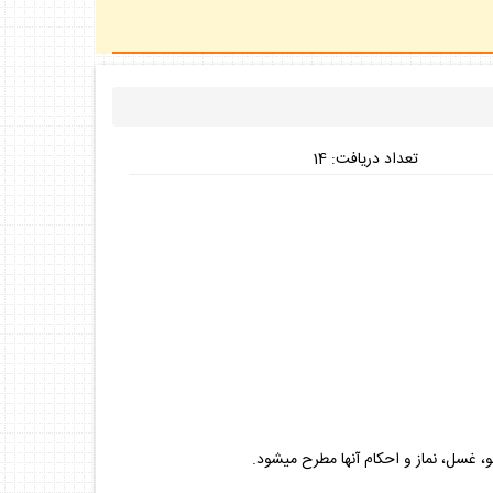
تعداد دريافت: 14
، غسل، نماز و احكام آنها مطرح مي­شود.