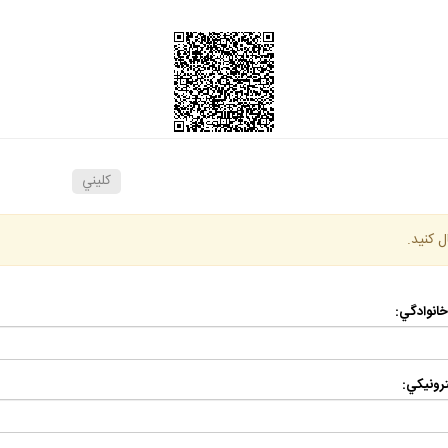
كليني
ل كنيد.
 خانوادگي:
رونيكي: