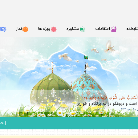
تابخانه
اعتقادات
مشاوره
ويژه ها
نماز
الْكاذِبُ عَلى شُرُفِ مَهْواةٍ وَمَهانَةٍ؛
 است و دروغگو در لبه پرتگاه و خوارى.
|
جمعه 6