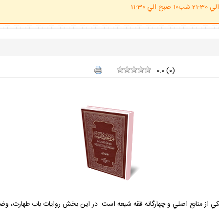
(ساعت پاسخگوي احكام شرعي 20 الي 21:30 شب10 صبح الي 11:30
0.0
(
0
)
كي از منابع اصلي و چهارگانه فقه شيعه است. در اين بخش روايات باب طهارت، وضو