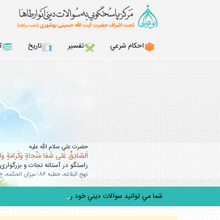
احكام شرعي
تفسير
تاريخ
ك
حضرت علي سلام الله عليه
اَلصّادِقُ عَلى شَفا مَنْجاةٍ وَكَرامَةٍ وَ
راستگو در آستانه نجات و بزرگوارى
نهج البلاغه، خطبه 86؛ ميزان الحكمه، ج 10، ص 63 .
شما مي توانيد سوالات ديني خود را به
_