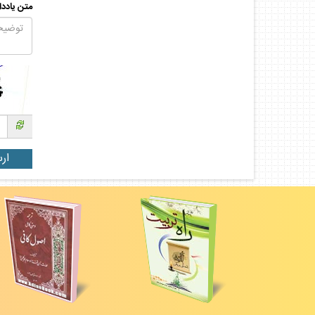
متن يادد