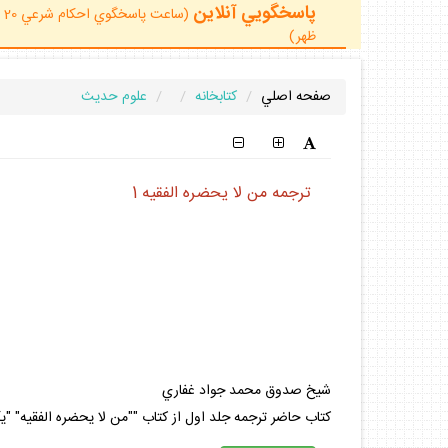
پاسخگويي آنلاين
ظهر)
صفحه اصلي
كتابخانه
علوم حديث
ترجمه من لا يحضره الفقيه 1
شيخ صدوق محمد جواد غفاري
كتاب حاضر ترجمه جلد اول از كتاب ""من لا يحضره الفقيه" "ي