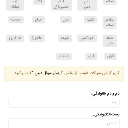
اسلام
اصل
امام
ايثار
آيه
دين
حسين(ع)
تهلكه
پيامبر
تشيه
جان
حرام
حرمت
اسلام
حفظ
خودكشي
شيعه
عاشورا
فداكاري
دين
قران
قيام
هلاكت
كاربر گرامي سوالات خود را از بخش
"ارسال سوال ديني "
ارسال كنيد.
نام و نام خانوادگي:
پست الكترونيكي: