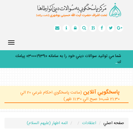
Toggle
gation
شما مي توانيد سوالات ديني خود را به سامانه «30001939» پيامك
كنيد
_
پاسخگويي آنلاين
(ساعت پاسخگوي احكام شرعي 20 الي
21:30 شب10 صبح الي 11:30 ظهر)
صفحه اصلي
اعتقادات
ائمه اطهار (عليهم السلام)