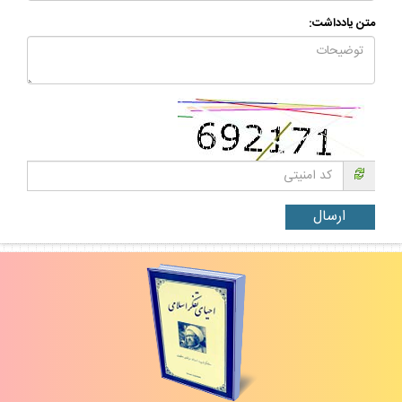
متن يادداشت: