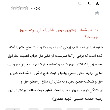
0.0
(
0
)
به نظر شما، مهمترين درس عاشورا براي مردم امروز
چيست؟
با توجه به اينكه مطالب زيادي درباره درس ها و عبرت هاي عاشورا گفته
شده است كه برخي از آنها عبارتست از: تاثير مال حرام، اهميت نماز اول
وقت، زير پا گذاشتن غرور كاذب و تسليم حق شدن در ماجراي حر و ...؛
اما بي ترديد محور تمامي پيامها و عبرت هاي عاشورا؛ « شناخت جريان
حق و شناخت جريان باطل و به دنبال آن، دفاع از جريان حق و
ايستادگي در برابر جريان باطل» است. (منبع جهت مطالعه بيشتر در اين
زمينه: حماسه حسيني، شهيد مطهري)