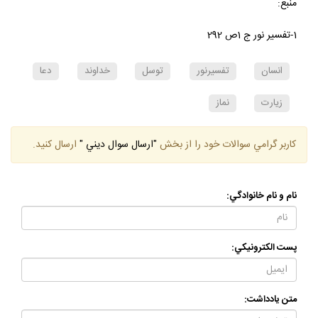
منبع:
1-تفسير نور ج 1ص 292
انسان
تفسيرنور
توسل
خداوند
دعا
زيارت
نماز
كاربر گرامي سوالات خود را از بخش
"ارسال سوال ديني "
ارسال كنيد.
نام و نام خانوادگي:
پست الكترونيكي:
متن يادداشت: