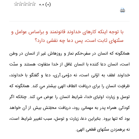
0.0
(
0
)
با توجه اينكه كارهاى خداوند قانون‏مند و براساس عوامل و
سنّت‏هاى ثابت است، پس دعا چه نقشى دارد؟
همانگونه كه انسان در سفر،حكم نماز و روزه‏اش غير از انسان در وطن
است، انسان دعا كننده با انسان غافل از خدا متفاوت هستند و سنّت
خداوند لطف به اوّلى است، نه دوّمى.آرى، دعا و گفتگو با خداوند،
ظرفيّت انسان را براى دريافت الطاف الهى بيشتر مي كند. همانگونه كه
توسل و زيارت اولياى خدا، شرايط انسان را عوض مي كند. چنانكه اگر
كودكى همراه پدر به مهمانى رود، دريافت محبّتش بيش از آن خواهد
بود كه تنها برود. بنابراين دعا، زيارت و توسل، سبب تغيير شرايط است،
نه برهم‏زدن سنّت‏هاى قطعى الهى.