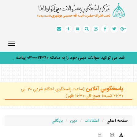
Toggle
gation
شما مي توانيد سوالات ديني خود را به سامانه «30001939» پيامك
كن
_
پاسخگويي آنلاين
(ساعت پاسخگوي احكام شرعي 20 الي
21:30 شب10 صبح الي 11:30 ظهر)
صفحه اصلي
اعتقادات
دين
بايگاني