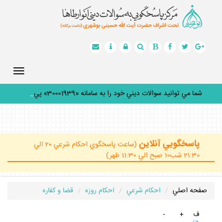
Toggle
gation
شما مي توانيد سوالات ديني خود را به سامانه «30001939» پيام
_
پاسخگويي آنلاين
(ساعت پاسخگوي احكام شرعي 20 الي
21:30 شب10 صبح الي 11:30 ظهر)
صفحه اصلي
احكام شرعي
احكام روزه
قضا و كفاره
ف
+
-