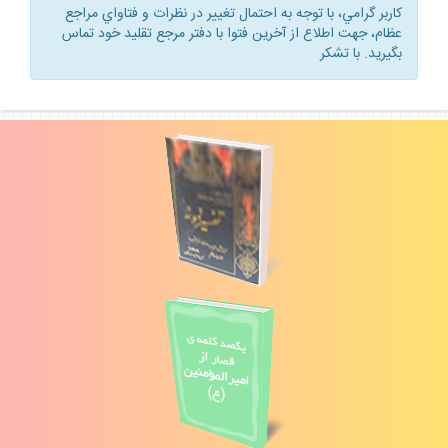
كاربر گرامي، با توجه به احتمال تغيير در نظرات و فتاواي مراجع
عظام، جهت اطلاع از آخرين فتوا با دفتر مرجع تقليد خود تماس
بگيريد. با تشكر