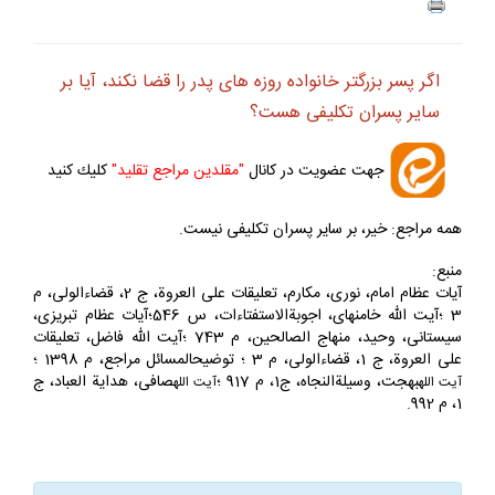
اگر پسر بزرگ‏تر خانواده روزه‏ هاى پدر را قضا نكند، آيا بر
ساير پسران تكليفى هست؟
جهت عضويت در كانال
"مقلدين مراجع تقليد"
كليك كنيد
همه مراجع: خير، بر ساير پسران تكليفى نيست.
منبع:
آيات عظام امام، نورى، مكارم، تعليقات على العروة، ج 2، قضاءالولى، م
3 ؛آيت الله خامنه‏اى، اجوبةالاستفتاءات، س 546؛آيات عظام تبريزى،
سيستانى، وحيد، منهاج الصالحين، م 743 ؛آيت الله فاضل، تعليقات
على العروة، ج 1، قضاءالولى، م 3 ؛ توضيحالمسائل مراجع، م 1398 ؛
بهجت، وسيلةالنجاه، ج‏1، م 917 ؛
صافى، هداية العباد، ج
آيت الله
آيت
الله
1، م 992.