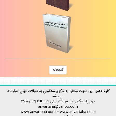
كتابخانه
كليه حقوق اين سايت متعلق به مركز پاسخگويي به سوالات ديني انوارطاها
مي باشد
مركز پاسخگويي به سوالات ديني
انوارطاها
30001939
anvartaha@yahoo.com
www.anvartaha.com
::
www.anvartaha.net
::