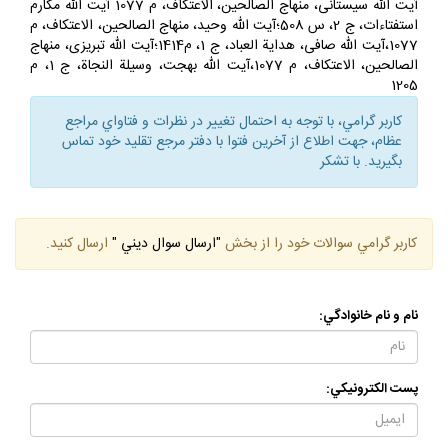
آيت الله سيستانى، منهاج الصالحين، الاعتكاف، م 1077 آيت الله مكارم
استفتاءات، ج 2، س 508؛آيت الله وحيد، منهاج الصالحين، الاعتكاف، م
1077،آيت الله صافى، هداية العباد، ج 1، م‏1414؛آيت الله تبريزى، منهاج
الصالحين، الاعتكاف، م 1077،آيت الله بهجت، وسيلة النجاة، ج 1، م
1205
كاربر گرامي، با توجه به احتمال تغيير در نظرات و فتاواي مراجع
عظام، جهت اطلاع از آخرين فتوا با دفتر مرجع تقليد خود تماس
بگيريد. با تشكر
كاربر گرامي سوالات خود را از بخش
"ارسال سوال ديني "
ارسال كنيد.
نام و نام خانوادگي:
پست الكترونيكي: