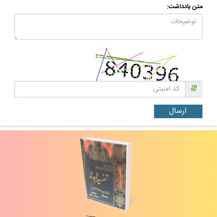
متن يادداشت: