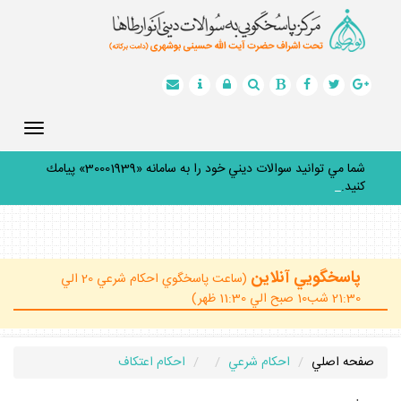
Toggle
gation
شما مي توانيد سوالات ديني خود را به سامانه «30001939» پيامك
كنيد.
_
پاسخگويي آنلاين
(ساعت پاسخگوي احكام شرعي 20 الي
21:30 شب10 صبح الي 11:30 ظهر)
صفحه اصلي
احكام شرعي
احكام اعتكاف