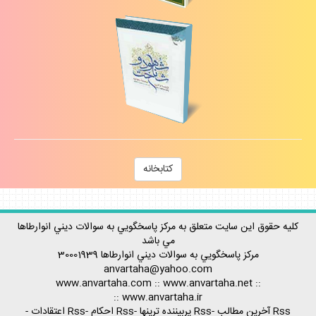
كتابخانه
كليه حقوق اين سايت متعلق به مركز پاسخگويي به سوالات ديني انوارطاها
مي باشد
مركز پاسخگويي به سوالات ديني
انوارطاها
30001939
anvartaha@yahoo.com
www.anvartaha.com
::
www.anvartaha.net
::
::
www.anvartaha.ir
Rss آخرين مطالب
-
Rss پربيننده ترينها
-
Rss احكام
-
Rss اعتقادات
-