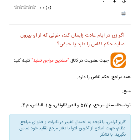
ف
+
-
0.0
(
0
)
اگر زن در ايام عادت زايمان كند، خونى كه از او بيرون
مى‏آيد حكم نفاس را دارد يا حيض؟
جهت عضويت در كانال
"مقلدين مراجع تقليد"
كليك كنيد
همه مراجع: حكم نفاس را دارد.
منبع:
توضيح‏المسائل مراجع، م 517 و العروةالوثقى، ج 1، النفاس، م 4.
كاربر گرامي، با توجه به احتمال تغيير در نظرات و فتاواي مراجع
عظام، جهت اطلاع از آخرين فتوا با دفتر مرجع تقليد خود تماس
بگيريد. با تشكر