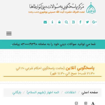
Toggle
gation
شما مي توانيد سوالات ديني خود را به سامانه «30001939» پيامك
ك
_
پاسخگويي آنلاين
(ساعت پاسخگوي احكام شرعي 20 الي
21:30 شب10 صبح الي 11:30 ظهر)
صفحه اصلي
اعتقادات
ائمه اطهار (عليهم السلام)
بايگاني