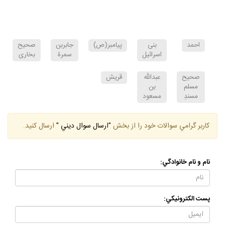
ص59
احمد
بنى
پيامبر(ص)
جابربن
صحيح
اسرائيل
سمرة
بخارى
صحيح
عبدالله
قريش
مسلم
بن
مسندِ
مسعود
كاربر گرامي سوالات خود را از بخش
"ارسال سوال ديني "
ارسال كنيد.
نام و نام خانوادگي:
پست الكترونيكي: