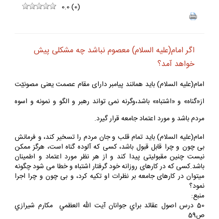
0.0
(
0
)
اگر امام(عليه السلام) معصوم نباشد چه مشكلى پيش
خواهد آمد؟
امام(عليه السلام) بايد همانند پيامبر داراى مقام عصمت يعنى مصونيّت
از«گناه» و «اشتباه» باشد،وگرنه نمى تواند رهبر و الگو و نمونه و اسوه
مردم باشد و مورد اعتماد جامعه قرار گيرد.
امام(عليه السلام) بايد تمام قلب و جان مردم را تسخير كند، و فرمانش
بى چون و چرا قابل قبول باشد، كسى كه آلوده گناه است، هرگز ممكن
نيست چنين مقبوليتى پيدا كند و از هر نظر مورد اعتماد و اطمينان
باشد.كسى كه در كارهاى روزانه خود گرفتار اشتباه و خطا مى شود چگونه
ميتوان در كارهاى جامعه بر نظرات او تكيه كرد، و بى چون و چرا اجرا
نمود؟
منبع:
50 درس اصول عقائد براي جوانان آيت الله العظمي مكارم شيرازي