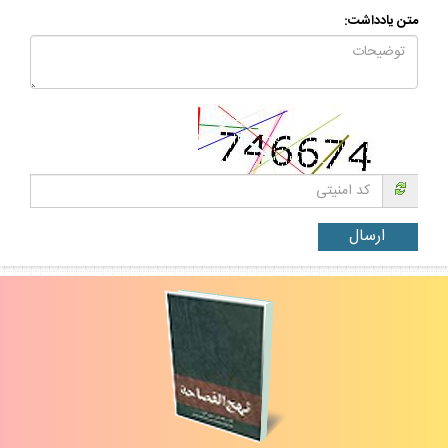
متن يادداشت: