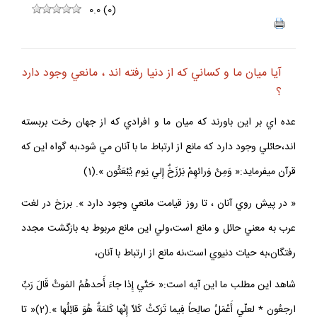
0.0
(
0
)
آيا ميان ما و كساني كه از دنيا رفته اند ، مانعي وجود دارد
؟
عده اي بر اين باورند كه ميان ما و افرادي كه از جهان رخت بربسته
اند،حائلي وجود دارد كه مانع از ارتباط ما با آنان مي شود،به گواه اين كه
قرآن ميفرمايد:« وَمِنْ وَرائهِمْ بَرْزَخٌ إِلي يَوم يُبْعَثُون ».(1)
« در پيش روي آنان ، تا روز قيامت مانعي وجود دارد ». برزخ در لغت
عرب به معني حائل و مانع است،ولي اين مانع مربوط به بازگشت مجدد
رفتگان،به حيات دنيوي است،نه مانع از ارتباط با آنان،
شاهد اين مطلب ما اين آيه است:« حَتّي إِذا جاءَ أَحدهُمُ المَوتُ قَالَ رَبِّ