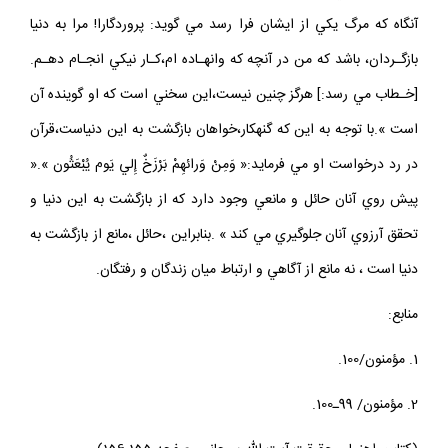
ارجعُون * لعلّي أَعْمَلُ صالِحاً فِيما تَرَكتُ كَلاّ إِنّها كَلمَةٌ هُوَ قائِلُها ».(2)« تا
آنگاه كه مرگ يكي از ايشان فرا رسد مي گويد: پروردگارا! مرا به دنيا
بازگـردان، باشد كه من در آنچه كه وانهـاده ام،كـار نيكي انجـام دهـم.
[خـطاب مي رسد:] هرگز چنين نيست،اين سخني است كه او گوينده آن
است ».با توجه به اين كه گنهكار،خواهان بازگشت به اين دنياست،قرآن
در رد درخواست او مي فرمايد:« وَمِنْ وَرائهِمْ بَرْزَخٌ إِلي يَوم يُبْعَثُون ».«
پيش روي آنان حائل و مانعي وجود دارد كه از بازگشت به اين دنيا و
تحقق آرزوي آنان جلوگيري مي كند » .بنابراين ،حائل ،مانع از بازگشت به
دنيا است ، نه مانع از آگاهي و ارتباط ميان زندگان و رفتگان.
منابع:
1. مؤمنون/100.
2. مؤمنون/ 99ـ100.