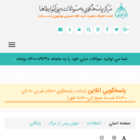
Toggle
gation
شما مي توانيد سوالات ديني خود را به سامانه «30001939» پيامك
كني
_
پاسخگويي آنلاين
(ساعت پاسخگوي احكام شرعي 20 الي
21:30 شب10 صبح الي 11:30 ظهر)
صفحه اصلي
اعتقادات
جهان پس از مرگ
بايگاني