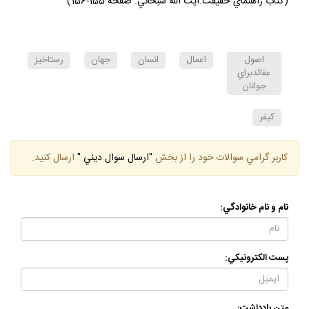
(كتاب راهنماي حقيقت.آيت الله سبحاني. صفحه 155-156)
اصول
اعمال
انسان
جهان
رستاخيز
عقائدبراي
جوانان
كيفر
كاربر گرامي سوالات خود را از بخش
"ارسال سوال ديني "
ارسال كنيد.
نام و نام خانوادگي:
پست الكترونيكي: