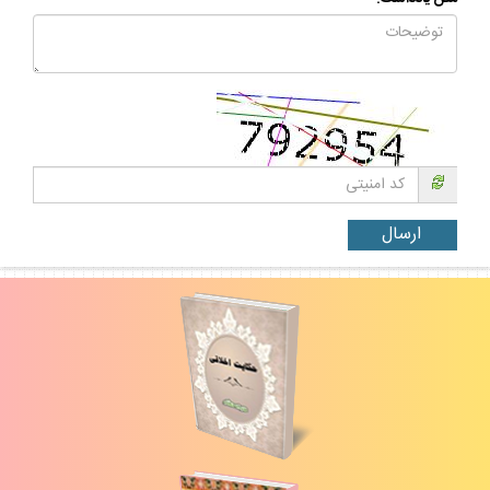
متن يادداشت: