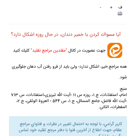
ف
+
-
آيا مسواك كردن با خمير دندان، در حال روزه اشكال دارد؟
جهت عضويت در كانال
"مقلدين مراجع تقليد"
كليك كنيد
همه مراجع:خير، اشكال ندارد؛ ولى بايد از فرو رفتن آب دهان جلوگيرى
شود.
منبع:
امام، استفتاءات، ج 1، روزه س 11 ؛آيت الله تبريزى،استفتاءات، س 713
؛آيت الله فاضل، جامع المسائل، ج 1، س 544 ؛ العروة الوثقى، ج 2،
المفطرات، الثانى.
كاربر گرامي، با توجه به احتمال تغيير در نظرات و فتاواي مراجع
عظام، جهت اطلاع از آخرين فتوا با دفتر مرجع تقليد خود تماس