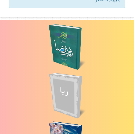
بگيريد. با تشكر