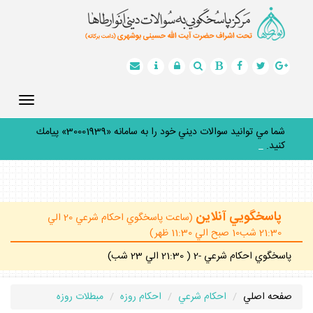
Toggle
gation
شما مي توانيد سوالات ديني خود را به سامانه «30001939» پيامك
كنيد.
_
پاسخگويي آنلاين
(ساعت پاسخگوي احكام شرعي 20 الي
21:30 شب10 صبح الي 11:30 ظهر)
پاسخگوي احكام شرعي -2 ( 21:30 الي 23 شب)
صفحه اصلي
احكام شرعي
احكام روزه
مبطلات روزه