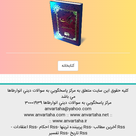
كتابخانه
كليه حقوق اين سايت متعلق به مركز پاسخگويي به سوالات ديني انوارطاها
مي باشد
مركز پاسخگويي به سوالات ديني
انوارطاها
30001939
anvartaha@yahoo.com
www.anvartaha.com
::
www.anvartaha.net
::
::
www.anvartaha.ir
Rss آخرين مطالب
-
Rss پربيننده ترينها
-
Rss احكام
-
Rss اعتقادات
-
Rss تاريخ
-
Rss تفسير