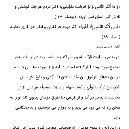
«وَ ما أَكْثَرُ النَّاسِ وَ لَوْ حَرَصْتَ بِمُؤْمِنِينَ» اكثر مردم هر چند كوشش و
تلاش كنى ايمان نمى ‏آورند. (يوسف- 103).
«فَأَبى‏ أَكْثَرُ النَّاسِ إِلَّا كُفُوراً» اكثر مردم جز كفران و انكار حق كارى ندارند.
(اسراء- 89).
آیات دسته دوم:
در بعضى از آيات قرآن راه و رسم اكثريت مؤمنان به عنوان يك معيار
صحيح مورد توجه قرار گرفته است، در آيه 115 سوره نساء مى‏ خوانيم:
«وَ مَنْ يُشاقِقِ الرَّسُولَ مِنْ بَعْدِ ما تَبَيَّنَ لَهُ الْهُدى‏ وَ يَتَّبِعْ غَيْرَ سَبِيلِ
الْمُؤْمِنِينَ نُوَلِّهِ ما تَوَلَّى وَ نُصْلِهِ جَهَنَّمَ وَ ساءَتْ مَصِيراً» هر كس از در
مخالفت با پيامبر در آيد و از طريقى جز طريق مؤمنان پيروى كند او را به
همان راه كه مى‏ رود مى ‏بريم و به دوزخ مى‏ فرستيم، و بد جايگاهى
دارد.
در این آیه راه عموم مومنان راه صحیحی معرفی شده است. این سخن