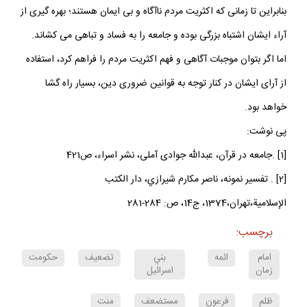
بنابراین تا زمانی که اکثریت مردم ناآگاه و بی ایمان هستند؛ بهره گیری از
آراء ایشان اشتباه بزرگی بوده و جامعه را به فساد و تباهی می کشاند.
اما اگر بتوان موجبات آگاهی و فهم اکثریت مردم را فراهم کرد، استفاده
از آرای ایشان در کنار توجه به قوانین ضروری دین، بسیار راه گشا
خواهد بود.
پی نوشت:
[1] .جامعه در قرآن، عبدالله جوادی آملی، نشر اسراء، ص421
[2] . تفسير نمونه، ناصر مكارم شيرازي، دار الكتب
الإسلامية،تهران،1374، ج‏14، ص: 284-281
برچسب:
امام
ائمه
بني
تضعيف
حكومت
زمان
اسرائيل
ظلم
فرعون
مستضعف
منت