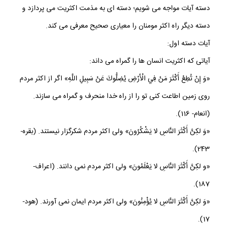
دسته آیات مواجه می شویم؛ دسته ای به مذمت اکثریت می پردازد و
دسته دیگر راه اکثر مومنان را معیاری صحیح معرفی می کند.
آیات دسته اول:
آیاتی که اکثریت انسان ها را گمراه می داند:
«وَ إِنْ تُطِعْ أَكْثَرَ مَنْ فِي الْأَرْضِ يُضِلُّوكَ عَنْ سَبِيلِ اللَّهِ» اگر از اكثر مردم
روى زمين اطاعت كنى تو را از راه خدا منحرف و گمراه مى‏ سازند.
(انعام- 116).
«وَ لكِنَّ أَكْثَرَ النَّاسِ لا يَشْكُرُونَ» ولى اكثر مردم شكرگزار نيستند. (بقره-
243).
«و لكِنَّ أَكْثَرَ النَّاسِ لا يَعْلَمُونَ» ولى اكثر مردم نمى ‏دانند. (اعراف-
187).
«وَ لكِنَّ أَكْثَرَ النَّاسِ لا يُؤْمِنُونَ» ولى اكثر مردم ايمان نمى ‏آورند. (هود-
17).