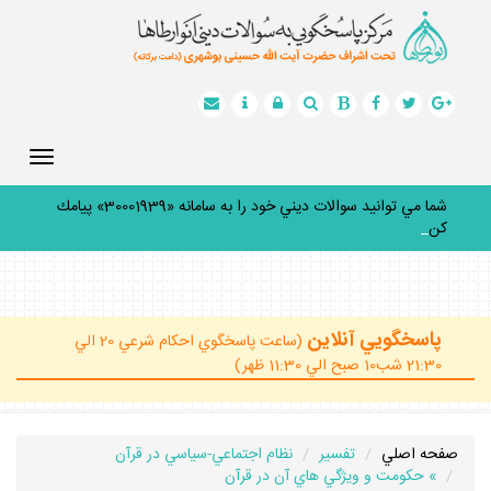
Toggle
gation
شما مي توانيد سوالات ديني خود را به سامانه «30001939» پيامك
كنيد.
_
پاسخگويي آنلاين
(ساعت پاسخگوي احكام شرعي 20 الي
21:30 شب10 صبح الي 11:30 ظهر)
صفحه اصلي
تفسير
نظام اجتماعي-سياسي در قرآن
» حكومت و ويژگي هاي آن در قرآن