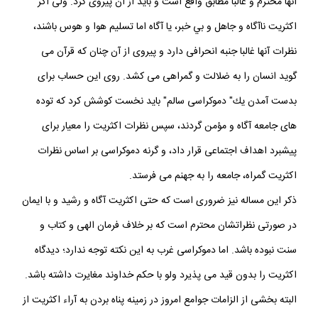
آنها محترم و غالبا مطابق واقع است و بايد از آن پيروى كرد. ولى اگر
اكثريت ناآگاه و جاهل و بي خبر، يا آگاه اما تسليم هوا و هوس باشند،
نظرات آنها غالبا جنبه انحرافى دارد و پيروى از آن چنان كه قرآن مى‏
گويد انسان را به ضلالت و گمراهى مى‏ كشد. روى اين حساب براى
بدست آمدن يك" دموكراسى سالم" بايد نخست كوشش كرد كه توده‏
هاى جامعه آگاه و مؤمن گردند، سپس نظرات اكثريت را معيار براى
پيشبرد اهداف اجتماعى قرار داد، و گرنه دموكراسى بر اساس نظرات
اكثريت گمراه، جامعه را به جهنم مى‏ فرستد.
ذكر اين مساله نيز ضرورى است كه حتى اكثريت آگاه و رشيد و با ايمان
در صورتى نظراتشان محترم است كه بر خلاف فرمان الهى و كتاب و
سنت نبوده باشد. اما دموکراسی غرب به این نکته توجه ندارد؛ دیدگاه
اکثریت را بدون قید می پذیرد ولو با حکم خداوند مغایرت داشته باشد.
البته بخشى از الزامات جوامع امروز در زمينه پناه بردن به آراء اكثريت از