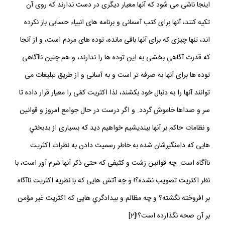
اينجا ناشى مى‏ شود كه آنها معيار ديگرى در دست ندارند كه روى آن
تكيه كنند، آنها براى كتب آسمانى و برنامه ‏هاى انبياء حسابى باز نكرده
‏اند، تنها چيزى كه براى آنها باقى مانده، توده ‏هاى مردم است، و از آنجا
كه قدرت آگاهى بخشى به اين توده ‏ها را ندارند، و هم چنین ناآگاهى
توده‏ ها براى آنها به صرفه تر است و به آسانى و از طريق تبليغات مى‏
توانند آنها را به دنبال خود بكشند، لذا اكثريت كمّى را معيار قرار داده تا
سر و صداها خاموش گردد. و اگر درست در حال جوامع امروز و قوانين
و نظامات حاكم بر آنها بينديشيم خواهيم ديد كه بسيارى از بدبختي
هايى كه دامنگيرشان شده به خاطر رسميت دادن به نظرات اكثريت
ناآگاه است. چه قوانين زشت و كثيفى كه حتى ذكر آنها شرم آور است، با
نظر اكثريت تصويب نشده؟! و چه آتش هايى كه با نظريه اكثريت ناآگاه
بر افروخته نگشته؟ و چه مظالم و بيدادگري هايى كه اكثريت غير مؤمن
بر آن صحه نگذارده است؟![2]