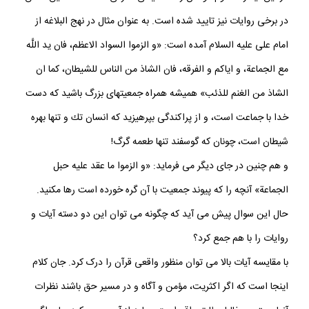
در برخی روایات نیز تایید شده است. به عنوان مثال در نهج البلاغه از
امام علی علیه السلام آمده است: «و الزموا السواد الاعظم، فان يد اللَّه
مع الجماعة، و اياكم و الفرقه، فان الشاذ من الناس للشيطان، كما ان
الشاذ من الغنم للذئب» هميشه همراه جمعيتهاى بزرگ باشيد كه دست
خدا با جماعت است، و از پراكندگى بپرهيزيد كه انسان تك و تنها بهره
شيطان است، چونان كه گوسفند تنها طعمه گرگ!
و هم چنین در جای دیگر می فرماید: «و الزموا ما عقد عليه حبل
الجماعة» آنچه را كه پيوند جمعيت با آن گره خورده است رها مكنيد.
حال این سوال پیش می آید که چگونه می توان این دو دسته آیات و
روایات را با هم جمع کرد؟
با مقایسه آیات بالا می توان منظور واقعی قرآن را درک کرد. جان كلام
اينجا است كه اگر اكثريت، مؤمن و آگاه و در مسير حق باشند نظرات