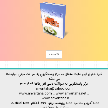
كتابخانه
كليه حقوق اين سايت متعلق به مركز پاسخگويي به سوالات ديني انوارطاها
مي باشد
مركز پاسخگويي به سوالات ديني
انوارطاها
30001939
anvartaha@yahoo.com
www.anvartaha.com
::
www.anvartaha.net
::
::
www.anvartaha.ir
Rss آخرين مطالب
-
Rss پربيننده ترينها
-
Rss احكام
-
Rss اعتقادات
-