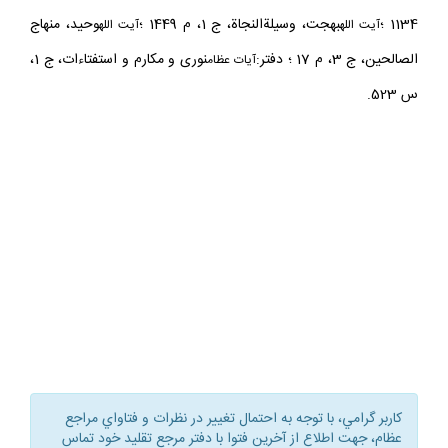
1134 ؛
بهجت، وسيلةالنجاة، ج 1، م 1449 ؛
وحيد، منهاج
آيت
الله
آيت الله
الصالحين، ج 3، م 17 ؛ دفتر:
نورى و مكارم و استفتاءات، ج 1،
آيات عظام
س 523.
كاربر گرامي، با توجه به احتمال تغيير در نظرات و فتاواي مراجع
عظام، جهت اطلاع از آخرين فتوا با دفتر مرجع تقليد خود تماس