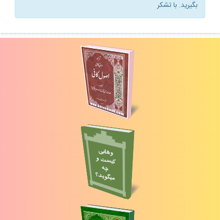
بگيريد. با تشكر