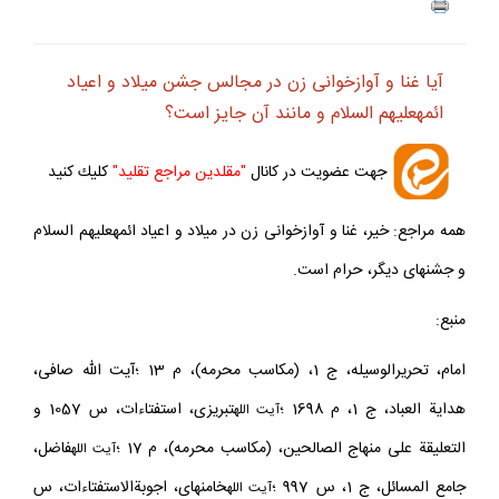
آيا غنا و آوازخوانى زن در مجالس جشن ميلاد و اعياد
ائمه‏عليهم السلام و مانند آن جايز است؟
جهت عضويت در كانال
"مقلدين مراجع تقليد"
كليك كنيد
همه مراجع: خير، غنا و آوازخوانى زن در ميلاد و اعياد ائمه‏عليهم السلام
و جشن‏هاى ديگر، حرام است.
منبع:
امام، تحريرالوسيله، ج 1، (مكاسب محرمه)، م 13 ؛آيت الله صافى،
هداية العباد، ج 1، م 1698 ؛
تبريزى، استفتاءات، س 1057 و
آيت
الله
التعليقة على منهاج الصالحين، (مكاسب محرمه)، م 17 ؛
فاضل،
آيت الله
جامع المسائل، ج 1، س 997 ؛
خامنه‏اى، اجوبةالاستفتاءات، س
آيت
الله