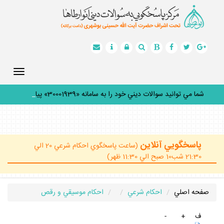
Toggle
gation
شما مي توانيد سوالات ديني خود را به سامانه «30001939» پيامك
_
پاسخگويي آنلاين
(ساعت پاسخگوي احكام شرعي 20 الي
21:30 شب10 صبح الي 11:30 ظهر)
صفحه اصلي
احكام شرعي
احكام موسيقي و رقص
ف
+
-