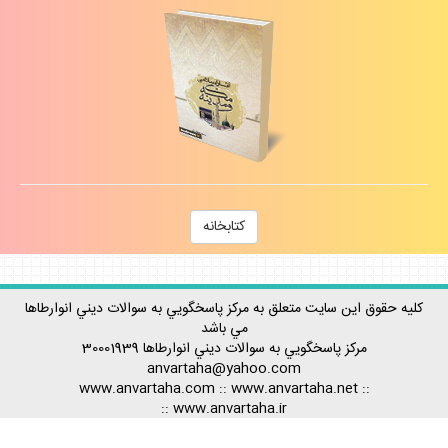
كتابخانه
كليه حقوق اين سايت متعلق به مركز پاسخگويي به سوالات ديني انوارطاها
مي باشد
مركز پاسخگويي به سوالات ديني
انوارطاها
30001939
anvartaha@yahoo.com
www.anvartaha.com
::
www.anvartaha.net
::
::
www.anvartaha.ir
Rss آخرين مطالب
-
Rss پربيننده ترينها
-
Rss احكام
-
Rss اعتقادات
-