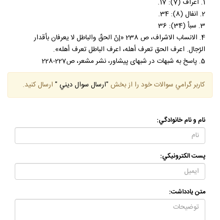
1. اعراف (7): 17.
2. انفال (8): 34.
3. سبأ (34): 36
4. الانساب الاشراف، ص 238 «إنّ الحقّ والباطل لا يعرفان بأقدار
الرّجال. اعرف الحق تعرف أهله، اعرف الباطل تعرف أهله».
5. پاسخ به شبهات در شبهاى پيشاور، نشر مشعر، ص227-228
كاربر گرامي سوالات خود را از بخش
"ارسال سوال ديني "
ارسال كنيد.
نام و نام خانوادگي:
پست الكترونيكي:
متن يادداشت: