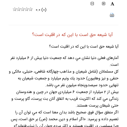
0.0
(
0
)
آيا شيعه حق است با اين كه در اقليت است؟
آيا شيعه حق است با اين كه در اقليت است؟
آمارهاى فعلى دنيا نشان مي دهد كه جمعيت دنيا بيش از 6 ميليارد نفر
است.
كل مسلمانان (شامل شيعيان و مذاهب چهارگانه شافعى، حنبلى، مالكى و
حنفى و نيز وهابيون) حدود يك ونيم ميليارد و جمعيت شيعيان به
تنهايى حدود سيصدوپنجاه ميليون نفر مي باشد.
بيش از 2 ميليارد از جمعيت 6 ميلياردى جهان در چين و هندوستان
زندگى مي كند كه اكثريت قريب به اتفاق آنان بت پرست، گاو پرست و
حتى شيطان پرست هستند.
اگر منطق سؤال فوق صحيح باشد بدان معنا است كه مي توان آن را
تعميم داده و پرسيد: «اگر اسلام و دين محمد (ص) بر حق است، پس
چرا مسلمين در اقليت هستند و اكثر مردم جهان آن را نپذيرفته‏اند؟».