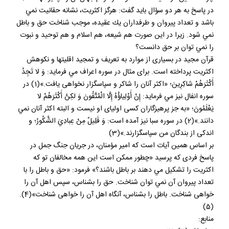
در پاسخ به هر دو سؤال بايد گفت: هرگز اكثريت، نشانه حقانيت نمي
باشد و تعداد پيروان و طرفداران يك عقيده، موجب شناخت حق و باطل
نمي شود. زيرا در اين صورت هم شيعه، هم اسلام و هم توحيد و نبوت
را نمي توان بر حق دانست؟
قرآن مجيد در بسيارى از موارد به تعريف و تمجيد اقليت‏ها و نكوهش
اكثريت پرداخته است. براى مثال در سوره اعراف مي فرمايد: وَ لا تَجِدُ
أَكْثَرَهُمْ شاكِرِينَ‏؛ «اكثر آنان را شاكر و سپاسگزار نخواهى يافت.»(1) در
سوره انفال نيز مي فرمايد: إِنْ أَوْلِياؤُهُ إِلَّا الْمُتَّقُونَ وَ لكِنَّ أَكْثَرَهُمْ لا
يَعْلَمُونَ‏؛ «به جز پرهيزگاران كسى اولياى او نيست و البته اكثر آنان نمي
دانند.»(2) در سوره سبا نيز آمده است: وَ قَلِيلٌ مِنْ عِبادِيَ الشَّكُورُ؛ و
اندكى از بندگان من سپاسگزارند.»(3)
بر اساس همين آيات است كه امير مؤمنان، در جريان جنگ جمل در
پاسخ فردى كه پرسيد «چطور ممكن است اين همه مخالفان تو كه
اكثريت را تشكيل مي دهند بر باطل باشند؟» فرمود: «حق و باطل را با
تعداد پيروان آن نمي توان شناخت. حق را بشناس، سپس اهل آن را
خواهى شناخت. باطل را بشناس، آنگاه اهل آن را خواهى شناخت»(4).
(5)
منابع: