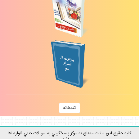
كتابخانه
كليه حقوق اين سايت متعلق به مركز پاسخگويي به سوالات ديني انوارطاها