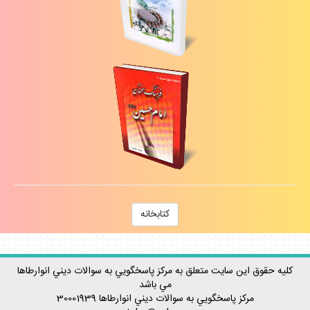
كتابخانه
كليه حقوق اين سايت متعلق به مركز پاسخگويي به سوالات ديني انوارطاها
مي باشد
مركز پاسخگويي به سوالات ديني
انوارطاها
30001939