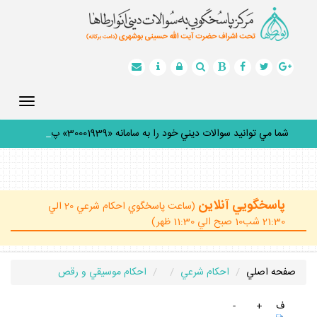
Toggle
gation
شما مي توانيد سوالات ديني خود را به سامانه «30001939» پيا
_
پاسخگويي آنلاين
(ساعت پاسخگوي احكام شرعي 20 الي
21:30 شب10 صبح الي 11:30 ظهر)
صفحه اصلي
احكام شرعي
احكام موسيقي و رقص
ف
+
-