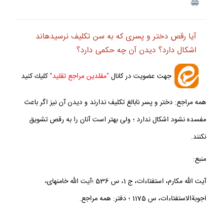
آيا رقص دختر و پسرى كه به سن تكليف نرسيده‏اند
اشكال دارد؟ ديدن آن چه حكمى دارد؟
جهت عضويت در كانال
"مقلدين مراجع تقليد"
كليك كنيد
همه مراجع: دختر و پسر نابالغ تكليف ندارند و ديدن آن نيز اگر باعث
مفسده نشود اشكال ندارد ؛ ولى بهتر است آنان را به رقص تشويق
نكنند.
منبع:
آيت الله مكارم، استفتاءات، ج 1، س 536 ؛آيت الله خامنه‏اى،
اجوبةالاستفتاءات، س 1175 ؛ دفتر: همه مراجع.