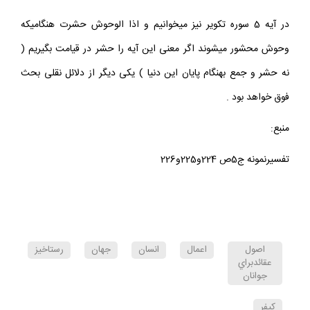
او خواهد گرفت.
در آيه 5 سوره تكوير نيز ميخوانيم و اذا الوحوش حشرت هنگاميكه
وحوش محشور ميشوند اگر معنى اين آيه را حشر در قيامت بگيريم (
نه حشر و جمع بهنگام پايان اين دنيا ) يكى ديگر از دلائل نقلى بحث
فوق خواهد بود .
منبع:
تفسيرنمونه ج5ص 224و225و226
اصول
اعمال
انسان
جهان
رستاخيز
عقائدبراي
جوانان