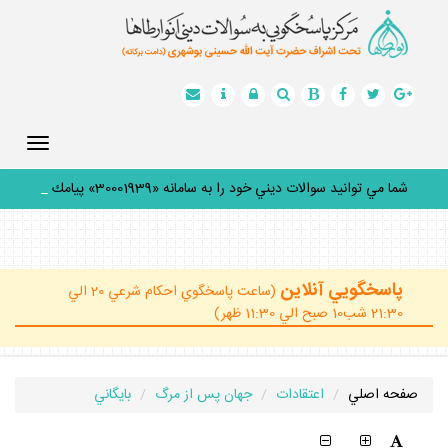
Toggle
gation
شما مي توانيد سوالات ديني خود را به سامانه «30001939» پيامك
كنيد
_
پاسخگويي آنلاين
(ساعت پاسخگوي احكام شرعي 20 الي
21:30 شب10 صبح الي 11:30 ظهر)
صفحه اصلي
اعتقادات
جهان پس از مرگ
بايگاني