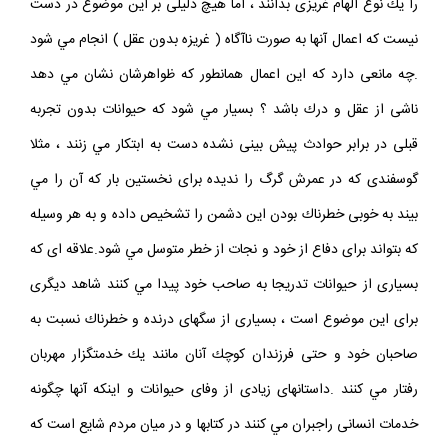
را يك نوع الهام غريزى بدانند ، اما هيچ دليلى بر اين موضوع در دست
نيست كه اعمال آنها به صورت ناآگاه ( غريزه بدون عقل ) انجام مي شود
.چه مانعى دارد كه اين اعمال همانطور كه ظواهرشان نشان مي دهد
ناشى از عقل و درك باشد ؟ بسيار مي شود كه حيوانات بدون تجربه
قبلى در برابر حوادث پيش‏ بينى نشده دست به ابتكار مي زنند ، مثلا
گوسفندى كه در عمرش گرگ را نديده براى نخستين بار كه آن را مي
بيند به خوبى خطرناك بودن اين دشمن را تشخيص داده و به هر وسيله
كه بتواند براى دفاع از خود و نجات از خطر متوسل مي شود.علاقه‏ اى كه
بسيارى از حيوانات تدريجا به صاحب خود پيدا مي كنند شاهد ديگرى
براى اين موضوع است ، بسيارى از سگهاى درنده و خطرناك نسبت به
صاحبان خود و حتى فرزندان كوچك آنان مانند يك خدمتگزار مهربان
رفتار مي كنند .داستانهاى زيادى از وفاى حيوانات و اينكه آنها چگونه
خدمات انسانى راجبران مي كنند در كتابها و در ميان مردم شايع است كه