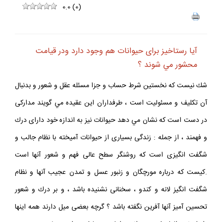
0.0
(
0
)
آيا رستاخيز براى حيوانات هم وجود دارد ودر قيامت
محشور مي شوند ؟
شك نيست كه نخستين شرط حساب و جزا مسئله عقل و شعور و بدنبال
آن تكليف و مسئوليت است ، طرفداران اين عقيده مي گويند مداركى
در دست است كه نشان مي دهد حيوانات نيز به اندازه خود داراى درك
و فهمند ، از جمله : زندگى بسيارى از حيوانات آميخته با نظام جالب و
شگفت‏ انگيزى است كه روشنگر سطح عالى فهم و شعور آنها است
.كيست كه درباره مورچگان و زنبور عسل و تمدن عجيب آنها و نظام
شگفت‏ انگيز لانه و كندو ، سخنانى نشنيده باشد ، و بر درك و شعور
تحسين آميز آنها آفرين نگفته باشد ؟ گرچه بعضى ميل دارند همه اينها