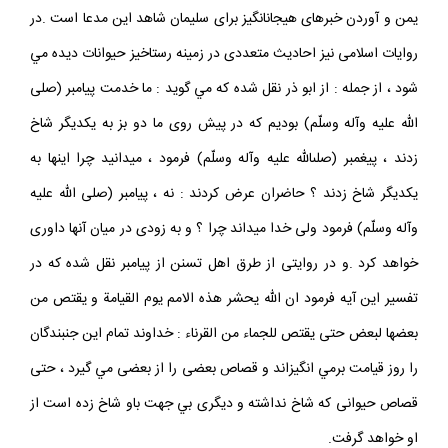
مورچگان از برابر لشگر سليمان ، و داستان آمدن هدهد به منطقه سبا و
يمن و آوردن خبرهاى هيجان‏انگيز براى سليمان شاهد اين مدعا است .در
روايات اسلامى نيز احاديث متعددى در زمينه رستاخيز حيوانات ديده مي
شود ، از جمله : از ابو ذر نقل شده كه مي گويد : ما خدمت پيامبر (صلى‏
الله‏ عليه‏ وآله‏ وسلّم‏) بوديم كه در پيش روى ما دو بز به يكديگر شاخ
زدند ، پيغمبر (صلى‏الله‏ عليه‏ وآله‏ وسلّم‏) فرمود ، مي‏دانيد چرا اينها به
يكديگر شاخ زدند ؟ حاضران عرض كردند : نه ، پيامبر (صلى‏ الله‏ عليه‏
وآله‏ وسلّم‏) فرمود ولى خدا ميداند چرا ؟ و به زودى در ميان آنها داورى
خواهد كرد .و در روايتى از طرق اهل تسنن از پيامبر نقل شده كه در
تفسير اين آيه فرمود ان الله يحشر هذه الامم يوم القيامة و يقتص من
بعضها لبعض حتى يقتص للجماء من القرناء : خداوند تمام اين جنبندگان
را روز قيامت برمي انگيزاند و قصاص بعضى را از بعضى مي گيرد ، حتى
قصاص حيوانى كه شاخ نداشته و ديگرى بي جهت باو شاخ زده است از