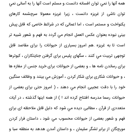
همه آنها را نمي توان افسانه دانست.و مسلم است آنها را به آسانى نمي
توان ناشى از غريزه دانست ، زيرا غريزه معمولا سرچشمه كارهاى
يكنواخت و مستمر است ، اما اعمالى كه در شرائط خاصى كه قابل پيش‏
بينى نبوده بعنوان عكس العمل انجام مي گردد به فهم و شعور شبيه‏ تر
است تا به غريزه .هم امروز بسيارى از حيوانات را براى مقاصد قابل
توجهى تربيت مي كنند ، سگهاى پليس براى گرفتن جنايتكاران ، كبوترها
براى رساندن نامه‏ ها ، و بعضى از حيوانات براى خريد جنس از مغازه‏ ها
، و حيوانات شكارى براى شكار كردن ، آموزش مي بينند و وظائف سنگين
خود را با دقت عجيبى انجام مي دهند ، ( امروز حتى براى بعضى از
حيوانات رسما مدرسه افتتاح كرده‏ اند ! ) از همه اينها گذشته ، در آيات
متعددى از قرآن ، مطالبى ديده مي شود كه دليل قابل ملاحظه‏ اى براى
فهم و شعور بعضى از حيوانات محسوب مي شود ، داستان فرار كردن