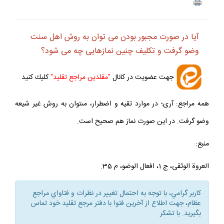
آيا در صورت مجبور بودن مى‏ توان به روش اهل سنت
وضو گرفت و تكليف چنين نمازهايى چه مى‏ شود؟
جهت عضويت در كانال
"مقلدين مراجع تقليد"
كليك كنيد
همه مراجع: آرى؛ در موارد تقيه و اضطرار، مى‏توان به روش غير شيعه
وضو گرفت. در اين صورت نماز هم صحيح است.
منبع:
العروة الوثقى، ج 1، افعال الوضو، م 35.
كاربر گرامي، با توجه به احتمال تغيير در نظرات و فتاواي مراجع
عظام، جهت اطلاع از آخرين فتوا با دفتر مرجع تقليد خود تماس
بگيريد. با تشكر