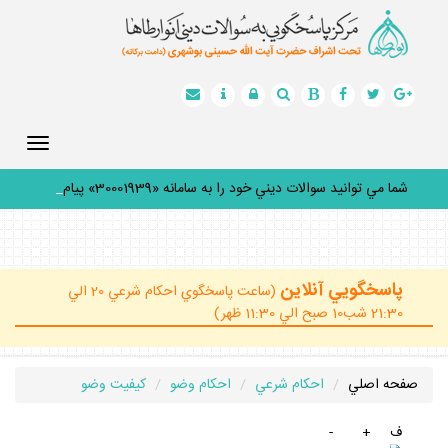
Toggle
gation
شما مي توانيد سوالات ديني خود را به سامانه «30001939» پيامك
_
پاسخگويي آنلاين
(ساعت پاسخگوي احكام شرعي 20 الي
21:30 شب10 صبح الي 11:30 ظهر)
صفحه اصلي
احكام شرعي
احكام وضو
كيفيت وضو
ف
+
-