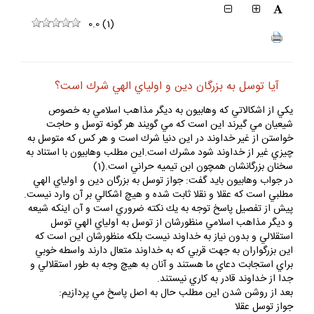
0.0
(
1
)
آيا توسل به بزرگان دين و اولياي الهي شرك است؟
يكي از اشكالاتي كه وهابيون به ديگر مذاهب اسلامي به خصوص
شيعيان مي گيرند اين است كه مي گويند هر گونه توسل و حاجت
خواستن از غير خداوند در اين دنيا شرك است و هر كس كه متوسل به
چيزي غير از خداوند شود مشرك است.اين مطلب وهابيون با استناد به
سخنان بزرگانشان همچون ابن تيميه حراني است.(1)
در جواب وهابيون بايد گفت: جواز توسل به بزرگان دين و اولياي الهي
مطلبي است كه عقلا و نقلا ثابت شده و هيچ اشكالي بر آن وارد نيست.
پيش از تفصيل پاسخ توجه به يك نكته ضروري است و آن اينكه شيعه
و ديگر مذاهب اسلامي منظورشان از توسل به اولياي الهي توسل
استقلالي و بدون نياز به خداوند نيست بلكه منظورشان اين است كه
اين بزرگواران به جهت قربي كه به خداوند متعال دارند واسطه خوبي
براي استجابت دعاي ما هستند و آنان به هيچ وجه به طور استقلالي و
جدا از خداوند قادر به كاري نيستند.
بعد از روشن شدن اين مطلب حال به اصل پاسخ مي پردازيم:
جواز توسل عقلا