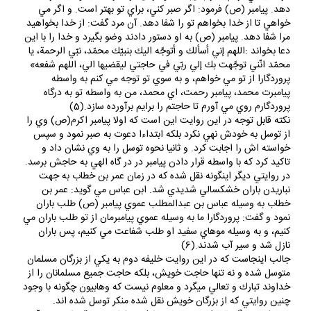
دهد. پيامبر (ص) فرمود: اگر صبر كني، براي تو بهتر است. و اگر مي
خواهي تا از خدا بخواهم تو را شفا دهد. آن مرد گفت: از خدا بخواهيد
مرا شفا دهد. پيامبر (ص) به او دستور دادند وضو بگيرد و خدا را با اين
دعا بخواند :اللهم إني أسألك و أتوجّه اليك بنبيّك محمّد، نبّي الرحمة، يا
محمّد انّني توجّهت بك إلي ربّي في حاجتي ليقضيها الي، اللهم شفعه»
پروردگارا از تو مي خواهم، و به سوي تو توجه مي كنم به واسطه
پيامبرت محمد، پيامبر رحمت، اي محمد، من به واسطه تو به درگاه
پروردگارم روي مي آورم تا حاجتم را برايم برآورده سازد.(5)
نكته قابل توجه در اين روايت اين است كه اولا پيامبر اكرم(ص) وي را
از توسل به خودش نهي نكرد بلكه ابتداءا دعوت به صبر نمود و سپس
خواسته اش را اجابت كرد. و ثانيا نحوه توسل را به وي نشان داد و
تاكيد كرد كه با واسطه قرار دادن پيامبر در در گاه الهي به حاجش برسد.
در روايتي ديگر اينگونه نقل شده كه در زمان عمر بن خطاب به جهت
نباريدن باران خشكسالي شديدي شد. ابن عباس مي گويد: عمر بن
خطاب به وسيله عباس بن عبدالمطلب عموي پيامبر (ص) طلب باران
نمود و گفت: پروردگارا ما به وسيله عموي پيامبرمان از تو طلب باران مي
كنيم، و به وسيله موهاي سفيد او طلب شفاعت مي كنيم، پس باران
نازل شد و سير آب شدند.(6)
جالب اينجاست كه در اين روايت خليفه دوم به يكي از بزرگان مسلمان
متوسل شده و نه تنها حاجت خويش، بلكه حاجت جميع مسلمانان را از
خداوند تبارك و تعالي ميگرد و معلوم نيست كه وهابيون چگونه با وجود
چنين روايتي كه از بزرگان خويش نقل شده منكر توسل شده اند.