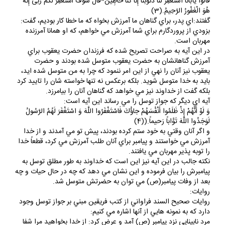
قَالُواْ يَأَبَانَا اسْتَغْفِرْ لَنَا ذُنُوبَنَا إِنَّا كُنَّا خَاطِِينَ*قَالَ سَوْفَ أَسْتَغْفِرُ لَكُمْ رَبىّ‏ِ إِنَّهُ
هُوَ الْغَفُورُ الرَّحِيمُ.(3)
گفتند:اي پدر، براي گناهان ما آمرزش بخواه كه ما خطا كار بوديم، گفت:
بزودي از پروردگارم براي شما آمرزش مي خواهم، كه او همانا آمرزنده
مهربان است.
در اين آيه به صراحت تصريح شده كه فرزندان حضرت يعقوب براي
آمرزش گناهانشان به حضرت يعقوب متوسل شده بودند و حضرت
يعقوب نيز آنان را نهي از اين امر ننمود كه چرا به من متوسل شده ايد،
بايد به خدا متوسل شويد. بلكه برعكس نه تنها خواسته شان را تاييد كرد
بلكه گفت از خداوند نيز مي خواهد كه گناهان آنان را بيامرزد.
آيه اي ديگر كه جواز توسل را مي رساند اين آيه است:
وَ لَوْ أَنَّهُمْ إِذْ ظَلَمُوا أَنْفُسَهُمْ جاؤُكَ فَاسْتَغْفَرُوا اللَّهَ وَ اسْتَغْفَرَ لَهُمُ الرَّسُولُ
لَوَجَدُوا اللَّهَ تَوَّاباً رَحيماً.((4)
و اگر آنان وقتي به خود ستم كرده بودند، پيش تو مي آمدند و از خدا
آمرزش مي خواستند و پيامبر براي آنان طلب آمرزش مي كرد، قطعاً خدا
را توبه پذير مهربان مي يافتند.
نكته جالب در اين آيه نيز اين است كه خداوند به طور مطلق توسل به
پيامبرش را بيان فرموده و اين نشان مي دهد كه چه در حال حيات و چه
بعد از وفات پيامبر(ص) مي توان به حضرتش متوسل شد.
روايات:
روايات صحيح السند فراواني از كتب فريقين مبني بر جواز توسل وجود
دارد كه به نمونه هايي از آنها اشاره مي كنيم:
مرد نابينايي نزد پيامبر (ص) آمد و عرض كرد: از خدا بخواهيد مرا شفا