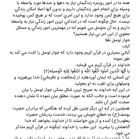
همه ما در امور روزمره زندگيمان نياز به دهها و صدها مورد واسطه يا
وسيله براي انجام امور زندگيمان داريم و بدون آنها اصلا امكان زندگي
براي هيچ كس وجود ندارد و اين امري است كه بر هيچ كس پوشيده
نيست. حال چگونه است كه در ابتدائي ترين امور زندگي نياز به واسطه
داريم و به آن متوسل مي شويم اما در مهمترين امور زندگي و مسائل
معنوي از اين امر بي نياز هستيم؟
جواز توسل نقلا
آيات:
آياتي بسياري در قرآن كريم وجود دارد كه جواز توسل را ثابت مي كند به
طور نمونه:
خداوند در قرآن كريم مي فرمايد:
يا أَيُّهَا الَّذينَ آمَنُوا اتَّقُوا اللَّهَ وَ ابْتَغُوا إِلَيْهِ الْوَسيلَه(2)
اى كسانى كه ايمان آورده‏ايد از (مخالفت و نافرماني) خدا بپرهيزيد و
وسيله‏اى براى تقرب به او بجوئيد.
در اين آيه خداوند به صريح ترين شكل ممكن جواز توسل را بيان
فرموده است و جالب آنكه به صورت مطلق بيان نموده تا نشان دهنده
صحت كامل آن باشد.
همچنين در آيه اي ديگر چنين نقل كرده كه هنگامي كه برادران حضرت
يوسف(ع) به خطاي خويش پي بردند، خدمت پدرشان حضرت
يعقوب(ع) آمده و از وي خواستند تا از خداوند بخواهد كه خدا
گناهشان را بيامرزد. اين مطب را خداوند اينگونه در قرآن كريم متذكر
مي شود: