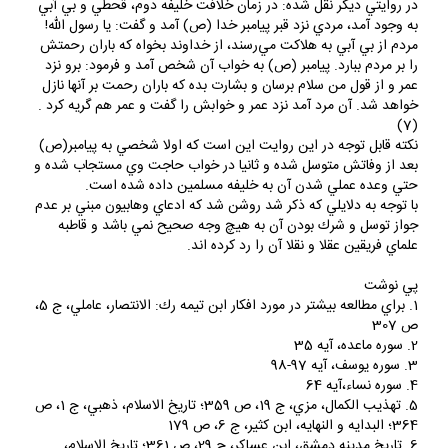
در روايتي ديگر نقل شده: در زمان خلافت خليفه دوم، قحطي و بي آبي
به وجود آمد، مردي نزد قبر پيامبر خدا (ص) آمد و گفت: يا رسول الله!
مردم از بي آبي به هلاكت مي‌رسند، از خداوند بخواه كه باران رحمتش
را بر مردم ببارد. پيامبر (ص) به خواب آن شخص آمد و فرمود: برو نزد
عمر و از قول من سلام برسان و بشارت بده كه باران رحمت بر آنها نازل
خواهد شد. آن مرد آمد نزد عمر و خوابش را گفت و عمر هم گريه كرد .
(7)
نكته قابل توجه در اين روايت اين است كه اولا شخصي به پيامبر(ص)
بعد از وفاتش متوسل شده و ثانيا در خواب حاجت وي مستجاب شده و
حتي وعده عملي شدن آن به خليفه مسلمين داده شده است.
با توجه به دلايلي كه ذكر شد روشن شد كه ادعاي وهابيون مبني بر عدم
جواز توسل و شرك بودن آن به هيچ وجه صحيح نمي باشد و قاطبه
علماي فريقين عقلا و نقلا آن را رد كرده اند.
پي نوشت
1. براي مطالعه بيشتر در مورد افكار ابن تيمه رك: الانتصار، عاملي، ج 5،
ص 307
2. سوره ماعده، آيه 35
3. سوره يوسف، آيه 97-98
4. سوره نساء،آيه 64
5. تهذيب الكمال، مزي، ج 19، ص 359؛ تاريخ الاسلام، ذهبي، ج 1، ص
364؛ البدايه و النهايه، ابن كثير، ج 6، ص 179
6. تاريخ مدينه دمشق، ابن عساكر، ج 29، ص 361؛ تاريخ الاسلام،