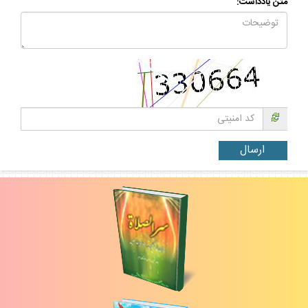
متن يادداشت: