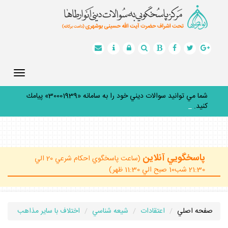
Toggle
gation
شما مي توانيد سوالات ديني خود را به سامانه «30001939» پيامك
كنيد.
_
پاسخگويي آنلاين
(ساعت پاسخگوي احكام شرعي 20 الي
21:30 شب10 صبح الي 11:30 ظهر)
صفحه اصلي
اعتقادات
شيعه شناسي
اختلاف با ساير مذاهب