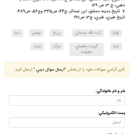
ذهبي، ج 3، ص 169
7. تاريخ مدينه دمشق، ابن عساكر، ج44، ص345 وج56، ص489؛
تاريخ طبري، طبري، ج3، ص192
اوليا
آيت الله سبحاني
برزخ
توسل
دعا
دنيا
گزيده راهنماي
مرگ
ميت
حقيقت
كاربر گرامي سوالات خود را از بخش
"ارسال سوال ديني "
ارسال كنيد.
نام و نام خانوادگي:
پست الكترونيكي: