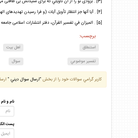
[3] . بزودى تو را از آن تاويلي كه براى شنيدنش بى‏ طاقتى مى‏ كردى خبر مى‏ دهم. كهف،78
[4] . آيا آنها جز انتظار تأويل آيات (و فرا رسيدن تهديدهاى الهى) دارند؟ آن روز كه تأويل آنها فرا رسد.اعراف،53
[5] . الميزان في تفسير القرآن، دفتر انتشارات اسلامى جامعه‏ مدرسين حوزه علميه قم،1417، ج‏3، ص: 27-23
برچسب:
استنطاق
اهل بيت
تفسير موضوعي
سوال
كاربر گرامي سوالات خود را از بخش
"ارسال سوال ديني "
ارسا
نام و نام
پست الكت