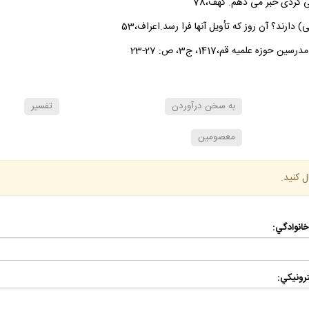
به سخن درآوردن
تفسير
معصومين
ل كنيد.
 خانوادگي:
رونيكي: