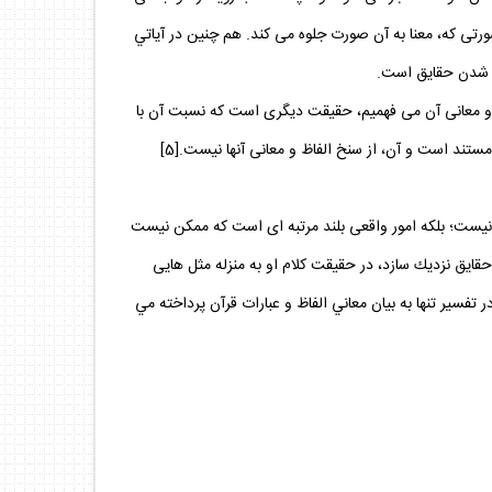
 كه، معنا به آن صورت جلوه مى ‏كند. هم چنين در آياتي
يم و معانى آن مى‏ فهميم، حقيقت ديگرى است كه نسبت آن با
تند است و آن، از سنخ الفاظ و معانى آنها نيست.[5]
د نيست؛ بلكه امور واقعى بلند مرتبه‏ اى است كه ممكن نيست
قايق نزديك سازد، در حقيقت كلام او به منزله مثل‏ هايى
فسير تنها به بيان معاني الفاظ و عبارات قرآن پرداخته مي