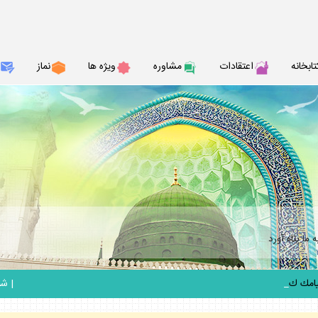
تابخانه
اعتقادات
مشاوره
ويژه ها
نماز
ما پناه آورد
_
|
شنبه 17