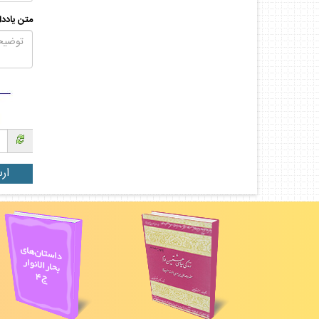
متن يادد