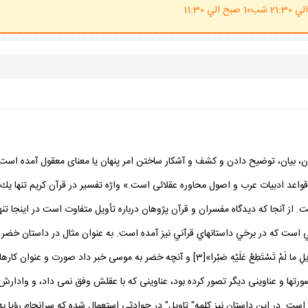
(ساعت پاسخگوي احكام شرعي 20 الي 21:30 شب10 صبح الي 11:30
 بيان، توضيح دادن و كشف و آشكار ساختن امر پنهان يا معناى معقول آمده است.در
 و اصول محاوره عقلائى است.» واژه تفسير در قرآن كريم تنها يك بار در آيه 33 از سوره فرقان به كار ر
آني است كه 17 بار در قرآن آمده است. از آنجا كه ديدگاه مفسران و قرآن پژوهان درباره تأويل متفاوت است 
 تأويل يك نوع رجوع خاصي است كه در برخي داستانهاي قرآني نيز آمده است. به عنوان مثال در 
كند، خضر او را از تأويل كارهايش با خبر ساخت: «سَأُنَبِّئُكَ بِتَأْوِيلِ ما لَمْ تَسْتَطِعْ عَلَيْهِ ص
ورتها و عناوينى ديگر تصور كرده بود، عناوينى كه با عقلش وفق نمى‏ داد، و وادارش
ه است. در اين داستان نيز كلمه" تاويل" در حوادثى استعمال شده كه سرانجام رؤيا