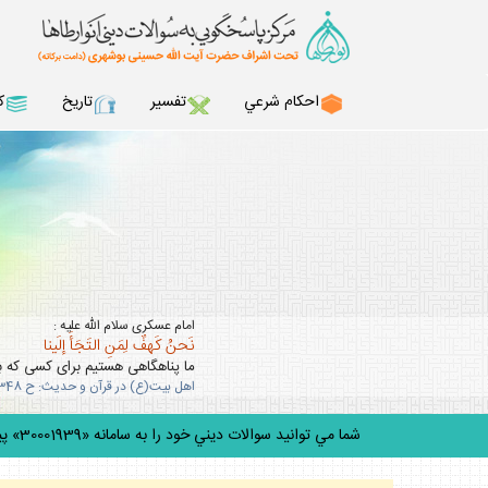
احكام شرعي
تفسير
تاريخ
ك
امام عسكرى سلام الله عليه :
نَحنُ كَهفٌ لِمَنِ التَجَأَ إلَينا
ما پناهگاهى هستيم براى كسى كه به 
اهل بيت(ع) در قرآن و حديث: ح 348
شما مي توانيد سوالات ديني خود را به سامانه «30001939» پيامك كنيد.