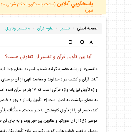
پاسخگويي آنلاين
ظهر)
صفحه اصلي
تفسير
علوم قرآن
» تفسير وتاويل
آيا بين تأويل قرآن و تفسير آن تفاوتي هست؟
«تفسير» از ريشه «فسر» گرفته شده و فسر به معناى جدا كردن،
آيات قرآن و كشف مراد خداوند و مقاصد الهى از آن بر مبناى قواعد ادبيات عرب
واژه تأويل نيز يك واژه قر
به معناي برگشت به اصل است.[2]
موسى (ع) از آن صورتها و عناوين بى ‏خبر بود، و به جاى آن ص
يوسف و تعبير خواب هايي كه مي كند نيز واژه تأويل بكار رفت