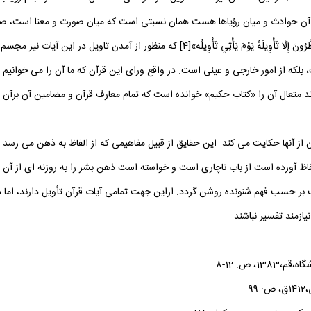
آن حوادث و ميان رؤياها هست همان نسبتى است كه ميان صورت و معنا است، صورتى
] كه منظور از آمدن تاويل در اين آيات نيز مجسم شدن حقايق است.
ت، بلكه از امور خارجى و عينى است. در واقع وراى اين قرآن كه ما آن را مى‏ خوان
د متعال آن را «كتاب حكيم» خوانده است كه تمام معارف قرآن و مضامين آن برآن مس
ن از آنها حكايت مى ‏كند. اين حقايق از قبيل مفاهيمى كه از الفاظ به ذهن مى‏ رس
لفاظ آورده است از باب ناچارى است و خواسته است ذهن بشر را به روزنه‏ اى از آن ح
 حسب فهم شنونده روشن‏ گردد. ازاين جهت تمامى آيات قرآن تأويل دارند، اما در ت
زمند تفسير نباشند.