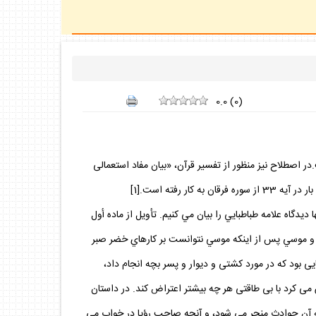
0.0
(
0
)
 اصطلاح نيز منظور از تفسير قرآن، «بيان مفاد استعمالى
فته است‏.[1]
در اينجا تنها ديدگاه علامه طباطبايي را بيان مي كنيم. تأويل از ماده أول
داستان خضر و موسي پس از اينكه موسي نتوانست بر كارهاي خضر صبر
َبْرا»[3] و آنچه خضر به موسى خبر داد صورت و عنوان كارهايى بود كه در مورد كشتى و ديوار و پسر بچه انجام داد،
 مى ‏كرد با بى طاقتى هر چه بيشتر اعتراض كند. در داستان
 به آن حوادث منجر مى‏ شود، و آنچه صاحب رؤيا در خواب مى