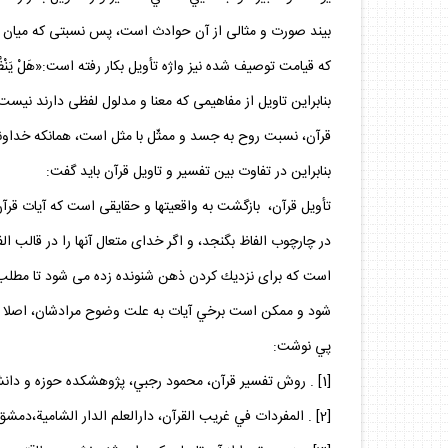
‏بيند صورت و مثالى از آن حوادث است، پس نسبتى كه ميان 
كه قيامت توصيف شده نيز واژه تأويل بكار رفته است:«هَلْ يَنْظُرُونَ إِلَّا تَأْوِيلَهُ يَوْمَ يَأْتِي تَأْوِيلُه»[4
بنابراين تاويل از مفاهيمى كه معنا و مدلول لفظى دارند نيس
قرآن، نسبت ‏روح به جسد و ممثّل با مثل است، همان‏كه خداون
بنابراين در تفاوت بين تفسير و تاويل قرآن بايد گفت:
تأويل قرآن، بازگشت به واقعيت‏ها و حقايقى است كه آيات قرآ
در چارچوب الفاظ بگنجد، و اگر خداى متعال آنها را در قالب ا
است كه براى نزديك كردن ذهن شنونده زده مى‏ شود تا مطلب بر
شود و ممكن است برخي آيات به علت وضوح مرادشان، اصلا نيا
پي نوشت:
[1] . روش تفسير قرآن، محمود رجبي، پژوهشكده حوزه و دانشگاه‏،قم،1383، ص: 12-8
[2] . المفردات في غريب القرآن، دارالعلم الدار الشامية،دمشق،1412ق، ص: 99