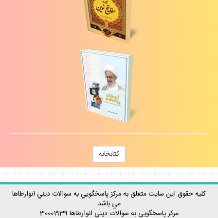
كتابخانه
كليه حقوق اين سايت متعلق به مركز پاسخگويي به سوالات ديني انوارطاها
مي باشد
مركز پاسخگويي به سوالات ديني
انوارطاها
30001939