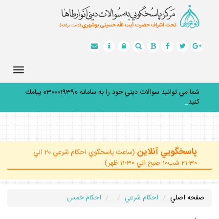
Toggle
gation
شما مي توانيد سوالات ديني خود را به سامانه «30001939» پيامك
كنيد.
_
پاسخگويي آنلاين
(ساعت پاسخگوي احكام شرعي 20 الي
21:30 شب10 صبح الي 11:30 ظهر)
صفحه اصلي
احكام شرعي
احكام خمس