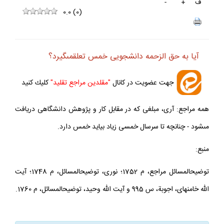
ف
+
-
0.0
(
0
)
آيا به حق الزحمه دانشجويى خمس تعلق‏مى‏گيرد؟
جهت عضويت در كانال
"مقلدين مراجع تقليد"
كليك كنيد
همه مراجع: آرى، مبلغى كه در مقابل كار و پژوهش دانشگاهى دريافت
مى‏شود - چنانچه تا سرسال خمسى زياد بيايد خمس دارد.
منبع:
توضيح‏المسائل مراجع، م 1752؛ نورى، توضيح‏المسائل، م 1748؛ آيت
الله خامنه‏اى، اجوبة، س 995 و آيت الله وحيد، توضيح‏المسائل، م 1760.