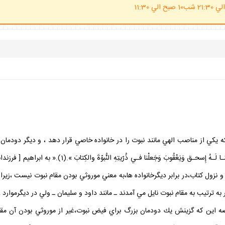
(ساعت پاسخگوي احكام شرعي 20 الي 21:30 شب10 صبح الي 11:30
 يكي از مناصب الهي مانند نبوت را در خانواده خاصي قرار دهد ، و ديگر دودمان
درگذشت ابراهيم چنين بوده است،آنجا كه مي فرمايد:« وَوَهَبْ
 و نزول كتاب،در برابر ديگرخانواده ها،به معني موروثي بودن مقام نبوت نيست ،زيرا
ه ترتيب به مقام نبوت نايل مي آمدند ـ مانند داود و سليمان ـ ولي در ديگرموارد ، 
صه اين كه گزينش يك دودمان بزرگ براي فيض نبوت،غير از موروثي بودن آن مقام 