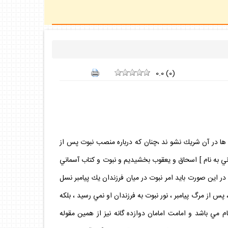
0.0
(
0
)
 ها در آن شريك نشو ند ،چنان كه درباره منصب نبوت پس از
نـا لَـهُ إِسحـق وَيَعْقُوبَ وَجَعلْنا فـي ذُرّيتِهِ النُّبوّةَ والكِتابَ ».(1).« به ابراهيم [ فرزنداني به نام ] اسحاق و يعقوب بخشيديم و نبوت و كتاب آسماني
 در اين صورت بايد امر نبوت در ميان فرزندان يك پيامبر نسل
پس از مرگ پيامبر ، نور نبوت به فرزندان او نمي رسيد ، بلكه
مي باشد و امامت امامان دوازده گانه نيز از همين مقوله