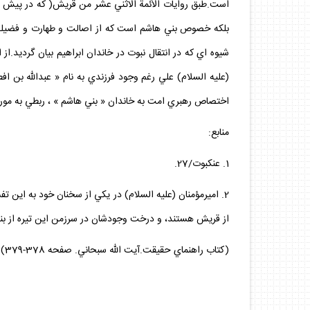
است.طبق روايات الأئمة الاثني عشر من قريش( كه در پيش تر
شيوه اي كه در انتقال نبوت در خاندان ابراهيم بيان گرديد
(عليه السلام) علي رغم وجود فرزندي به نام « عبداللّه بن 
اختصاص رهبري امت به خاندان « بني هاشم » ، ربطي به موروث
منابع:
1. عنكبوت/27.
2. اميرمؤمنان (عليه السلام) در يكي از سخنان خود به اين تف
از قريش هستند، و درخت وجودشان در سرزمن اين تيره از بني 
(كتاب راهنماي حقيقت.آيت الله سبحاني. صفحه 378-379)