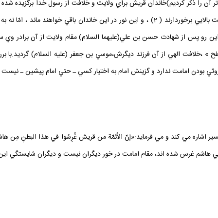
 آن را ذكر كرديم)خاندان قريش براي ولايت و خلافت از رسول خدا برگزيده شده ا
بلكه خصوص بني هاشم است كه از اصالت و طهارت و فضيلت بالايي برخوردارند ( 2) ، و اين نور در اي
.از اين رو پس از شهادت حسن بن علي(عليهما السلام) مقام ولايت از آن برادر وي
افطح » ،خلافت الهي از آن فرزند ديگرش،موسي بن جعفر (عليه السلام) گرديد.با ب
ي بودن امامت ندارد و گزينش امام به اختيار كسي ـ حتي امام پيشين ـ نيست ، بل
سير اشاره مي كند و مي فرمايد:«إنّ الأئمّة من قريش غُرِسُوا في هذا البطنِ مِن ها
هاشم غرس شده اند، مقام امامت در خور ديگران نيست و ديگران شايستگي اين مقام ر