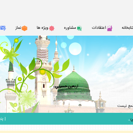
تابخانه
اعتقادات
مشاوره
ويژه ها
نماز
اربعين حسيني
طمع نيست
_
|
پنج ش