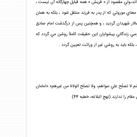
ند،ولي مقصود از « قريش » همه قبايل چهارگانه آن نيست ،
ن خاندان باقي خواهند ماند ، امّا نه به معناي موروثي كه از پدر به فرزند منتقل شود ، بلكه به همان
 سالار شهيدان گرديد ، و همچنين پس از درگذشت امام صادق
ررسي زندگاني پيشوايان اين حقيقت كاملاً روشن مي گردد كه
كه بايد به روشي غير از وراثت تعيين گردد .
شم لا تصلَح علي سواهم، ولا تصلَح الولاة من غيرهم».«امامان
ا ندارند.(نهج البلاغه، خطبه 44)