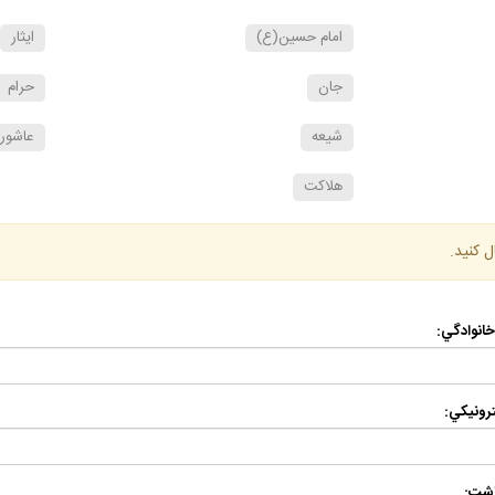
امام حسين(ع)
ايثار
جان
حرام
شيعه
عاشورا
هلاكت
ل كنيد.
 خانوادگي:
رونيكي:
اشت: