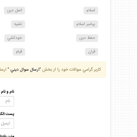
اسلام
اصل دين
پيامبر اسلام
تشيه
حفظ دين
خودكشي
قران
قيام
كاربر گرامي سوالات خود را از بخش
"ارسال سوال ديني "
ارسا
نام و نام
پست الكت
متن يادد