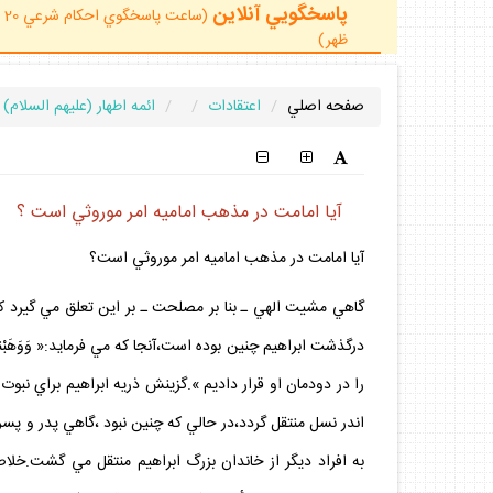
پاسخگويي آنلاين
ظهر)
صفحه اصلي
اعتقادات
ائمه اطهار (عليهم السلام)
آيا امامت در مذهب اماميه امر موروثي است ؟
آيا امامت در مذهب اماميه امر موروثي است؟
گاهي مشيت الهي ـ بنا بر مصلحت ـ بر اين تعلق مي گيرد كه
را در دودمان او قرار داديم ».گزينش ذريه ابراهيم براي نبوت
اندر نسل منتقل گردد،در حالي كه چنين نبود ،گاهي پدر و پسر ب
به افراد ديگر از خاندان بزرگ ابراهيم منتقل مي گشت.خلا