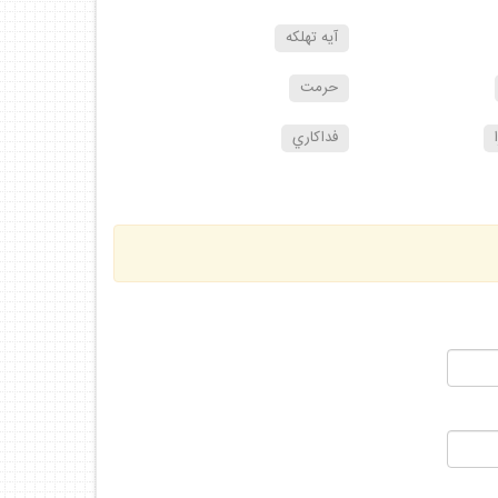
آيه تهلكه
حرمت
فداكاري