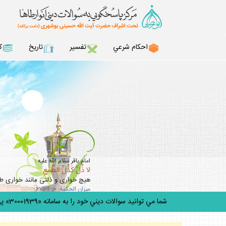
احكام شرعي
تفسير
تاريخ
ك
امام باقر سلام الله عليه :
لا ذُلَّ كَذُلِّ الطَّمَعِ
هيچ خوارى و ذلتى مانند خوارى 
ميزان الحكمة: ح 6734
شما مي توانيد سوالات ديني خود را به سامانه «30001939» پيامك كني