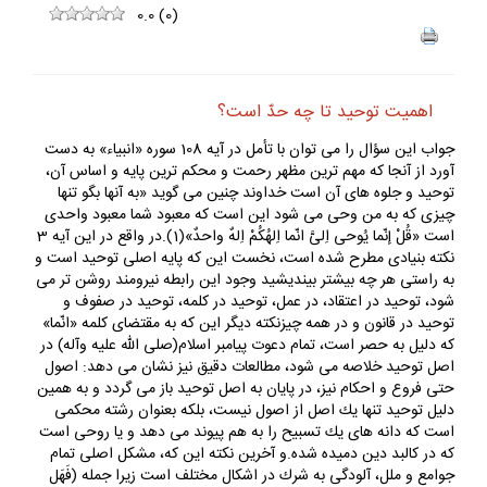
0.0
(
0
)
اهميت توحيد تا چه حدّ است؟
جواب اين سؤال را مى توان با تأمل در آيه 108 سوره «انبياء» به دست
آورد از آنجا كه مهم ترين مظهر رحمت و محكم ترين پايه و اساس آن،
توحيد و جلوه هاى آن است خداوند چنين مى گويد «به آنها بگو تنها
چيزى كه به من وحى مى شود اين است كه معبود شما معبود واحدى
است «قُلْ إنّما يُوحى اِلىَّ انّما اِلهُكُمْ اِلهٌ واحدٌ»(1).در واقع در اين آيه 3
نكته بنيادى مطرح شده است، نخست اين كه پايه اصلى توحيد است و
به راستى هر چه بيشتر بينديشيد وجود اين رابطه نيرومند روشن تر مى
شود، توحيد در اعتقاد، در عمل، توحيد در كلمه، توحيد در صفوف و
توحيد در قانون و در همه چيزنكته ديگر اين كه به مقتضاى كلمه «انّما»
كه دليل به حصر است، تمام دعوت پيامبر اسلام(صلى الله عليه وآله) در
اصل توحيد خلاصه مى شود، مطالعات دقيق نيز نشان مى دهد: اصول
حتى فروع و احكام نيز، در پايان به اصل توحيد باز مى گردد و به همين
دليل توحيد تنها يك اصل از اصول نيست، بلكه بعنوان رشته محكمى
است كه دانه هاى يك تسبيح را به هم پيوند مى دهد و يا روحى است
كه در كالبد دين دميده شده.و آخرين نكته اين كه، مشكل اصلى تمام