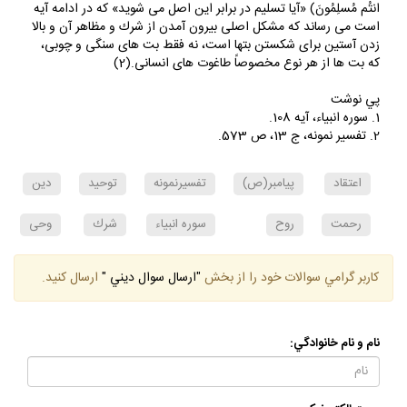
جوامع و ملل، آلودگى به شرك در اشكال مختلف است زيرا جمله (فَهَل
انتُم مُسلِمُونَ) «آيا تسليم در برابر اين اصل مى شويد» كه در ادامه آيه
است مى رساند كه مشكل اصلى بيرون آمدن از شرك و مظاهر آن و بالا
زدن آستين براى شكستن بتها است، نه فقط بت هاى سنگى و چوبى،
كه بت ها از هر نوع مخصوصاً طاغوت هاى انسانى.(2)
پي نوشت
1. سوره انبياء، آيه 108.
2. تفسير نمونه، ج 13، ص 573.
اعتقاد
پيامبر(ص)
تفسيرنمونه
توحيد
دين
رحمت
روح
سوره انبياء
شرك
وحى
كاربر گرامي سوالات خود را از بخش
"ارسال سوال ديني "
ارسال كنيد.
نام و نام خانوادگي: