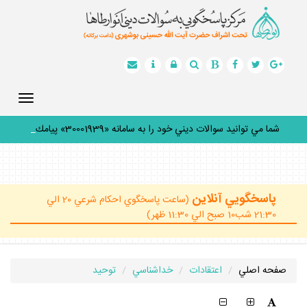
Toggle
gation
شما مي توانيد سوالات ديني خود را به سامانه «30001939» پيامك
ك
_
پاسخگويي آنلاين
(ساعت پاسخگوي احكام شرعي 20 الي
21:30 شب10 صبح الي 11:30 ظهر)
صفحه اصلي
اعتقادات
خداشناسي
توحيد