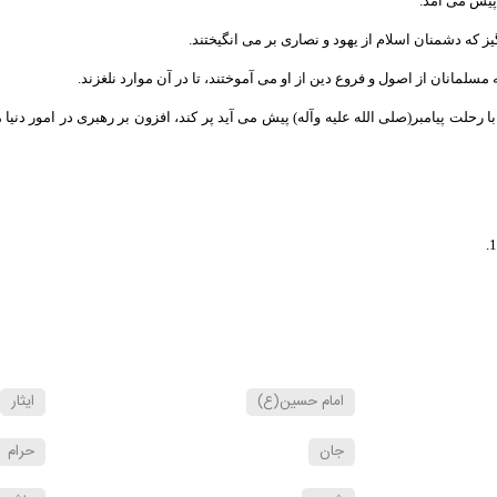
 رحلت پيامبر(صلى الله عليه وآله) پيش مى آيد پر كند، افزون بر رهبرى در امور دني
امام حسين(ع)
ايثار
جان
حرام