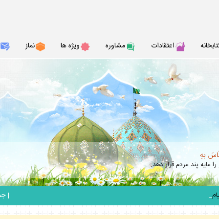
تابخانه
اعتقادات
مشاوره
ويژه ها
نماز
نّاسَ بهِ
را مايه پند مردم قرار دهد.
_
|
جمعه 6