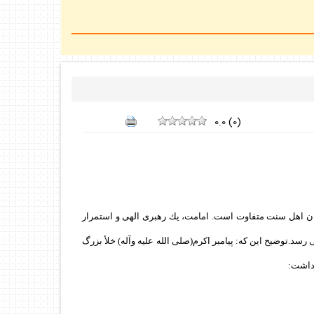
0.0
(
0
)
ان اهل سنت متفاوت است. امامت، يك رهبرى الهى و استمرار
د.توضيح اين كه: پيامبر اكرم(صلى الله عليه وآله) خلأ بزرگ
 داشت: