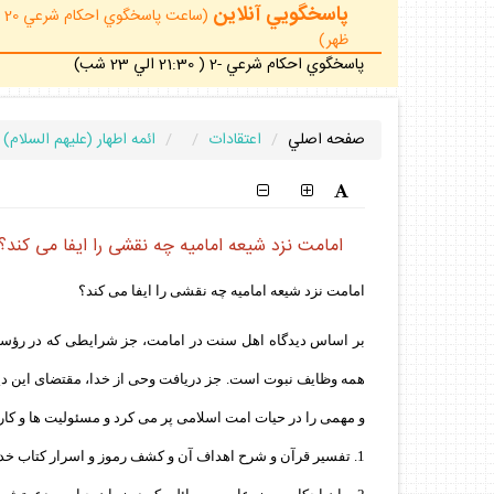
پاسخگويي آنلاين
ظهر)
پاسخگوي احكام شرعي -2 ( 21:30 الي 23 شب)
صفحه اصلي
اعتقادات
ائمه اطهار (عليهم السلام)
امامت نزد شيعه اماميه چه نقشى را ايفا مى كند؟
امامت نزد شيعه اماميه چه نقشى را ايفا مى كند؟
بر اساس ديدگاه اهل سنت در امامت، جز شرايطى كه در رؤساى
همه وظايف نبوت است. جز دريافت وحى از خدا، مقتضاى اين ديدگ
و مهمى را در حيات امت اسلامى پر مى كرد و مسئوليت ها و كاره
1. تفسير قرآن و شرح اهداف آن و كشف رموز و اسرار كتاب خدا.