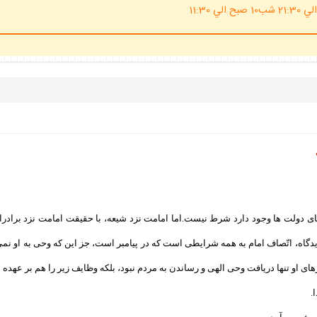
(ساعت پاسخگوي احكام شرعي 20 الي 21:30 شب10 صبح الي 11:30
 دولت ها وجود دارد شرط نيست.اما امامت نزد شيعه، با حقيقت امامت نزد برادر
اه، اتّصاف امام به همه شرايطى است كه در پيامبر است، جز اين كه وحى به او نمى رس
اى او تنها دريافت وحى الهى و رساندن به مردم نبود، بلكه وظايف زير را هم بر عهده