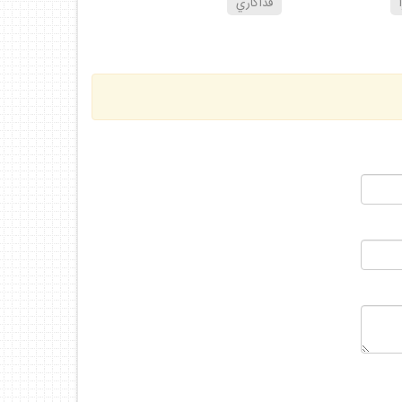
فداكاري