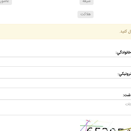
شيعه
عاشورا
هلاكت
ل كنيد.
 خانوادگي:
رونيكي:
اشت: