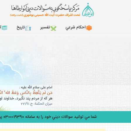
احكام شرعي
تفسير
تاريخ
ك
امام على سلام الله عليه :
مَن لَم يَتَّعِظْ بِالنّاسِ وَعَظَ اللّه ُ ال
هر كه از مردم پند نگيرد، خداوند او 
ميزان الحكمة: ح 22191
شما مي توانيد سوالات ديني خود را به سامانه «30001939» پيامك كني