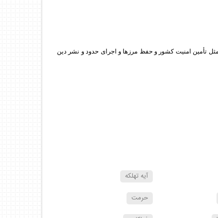
ا مثل تأمين امنيت كشور و حفظ مرزها و اجراى حدود و نشر دين
آيه تهلكه
حرمت