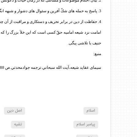
2. بيان احكام موضوعات و مسائلى كه در زمان حيات و دعوتش پيش مى آمد.
3. پاسخ به حمله هاى شكّ آفرين و سئوال هاى دشوار و شبهه انگيز كه دشمنان اسلام از يهود و نصارى بر مى انگيختند.
4. حفاظت از دين در برابر تحريف و دستكارى و مراقبت از آن چه مسلمانان از اصول و فروع دين از او مى آموختند، تا در آن موارد نلغزند.
امامت نزد شيعه اماميه حقّ كسى است كه اين خلأ بزرگ را كه با
حنيف با تلاشى پيگى.
منبع:
سيماى عقايد شيعه،آيت الله سبحاني.ترجمه جوادمحدثي.ص 188.
اسلام
اصل دين
پيامبر اسلام
تشيه