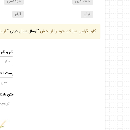
حفظ دين
خودكشي
قران
قيام
كاربر گرامي سوالات خود را از بخش
"ارسال سوال ديني "
ارسا
نام و نام
پست الكت
متن يادد