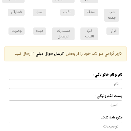
الاخبار
فاطمه(س)
البحار
شب
صدقه
عذاب
غسل
فشارقبر
جمعه
قرآن
لبّ
مستدرك
ميّت
وصيّت
اللباب
الوسايل
كاربر گرامي سوالات خود را از بخش
"ارسال سوال ديني "
ارسال كنيد.
نام و نام خانوادگي:
پست الكترونيكي:
متن يادداشت: