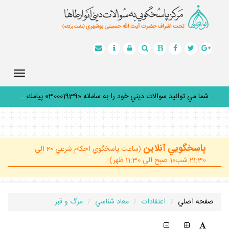
Toggle
gation
شما مي توانيد سوالات ديني خود را به سامانه «30001939» پيامك
كني
_
پاسخگويي آنلاين
(ساعت پاسخگوي احكام شرعي 20 الي
21:30 شب10 صبح الي 11:30 ظهر)
صفحه اصلي
اعتقادات
معاد شناسي
مرگ و قبر