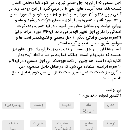
اجل مسمي و معلق در قرآن
اجل مسمي كه از آن به اجل حتمي نيز ياد مي شود تنها مختص انسان
نيست بلكه همه آفريده هاي الهي را در برمي گيرد. از اين رو خداوند در
آياتي چون 38 و 39 سوره رعد و 103 و 104 سوره هود و 29سوره لقمان
و 13 سوره فاطر و 5سوره زمر از اجل مسماي حركت خورشيد و ماه و
برپايي قيامت و رستاخيز سخن مي گويد و در آيه 2سوره رعد، كرات
آسماني را داراي اجل تغيير ناپذير مي داند. آيه34 سوره اعراف و نيز
49سوره يونس و آياتي ديگر، از اجل مسمي و تغييرناپذير امت ها و
جوامع بشري سخن به ميان آورده است.
انسان ها افزون بر اجل مسمي و تغيير ناپذير داراي يك اجل معلق نيز
هستند كه تغييرپذير است. چنانكه خداوند در سوره انعام آيه2 بدان
اشاره كرده است. هم چنين از كلمه «يوخركم الي اجل مسمي» در آيه9 و
10 سوره ابراهيم استفاده مي شود كه در مقابل «اجل مسمي» اجل
ديگري نيز هست كه قابل تغيير است كه از اين اجل دوم به اجل معلق
ياد مي شود.
پي نوشت
1.تفسير نمونه، ج‏18،ص210
اعمال
امام
آخرت
بهشت
پيامبر(ص)
علي(ع)
توحيد
جامع
حضرت
خيرات
سفينة