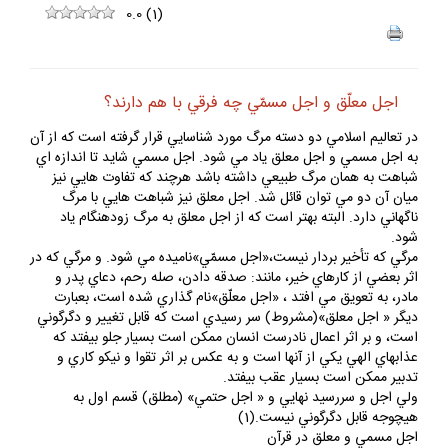
0.0
(
1
)
اجل معلّق و اجل مسمّي چه فرقي با هم دارند؟
در تعاليم اسلامي دو دسته مرگ مورد شناسايي قرار گرفته است كه از آن
به اجل مسمي و اجل معلق ياد مي شود. اجل مسمي شايد تا اندازه اي
شباهت به همان مرگ طبيعي داشته باشد هرچند كه تفاوت هايي نيز
ميان آن دو مي توان قائل شد. اجل معلق نيز شباهت هايي با مرگ
ناگهاني دارد. البته بهتر است كه از اجل معلق به مرگ زودهنگام ياد
شود.
مرگي كه تأخير بردار نيست،«اجل مسمّي»ناميده مي شود. و مرگي كه در
اثر بعضي از كارهاي خير، مانند: صدقه دادن، صله رحم، دعاي پدر و
مادر، به تعويق مي افتد ، «اجل معلّق»نام گذاري شده است، بعبارت
ديگر « اجل معلق»(مشروط) سر رسيدي است كه قابل تغيير و دگرگوني
است، و بر اثر اعمال نادرست انسان ممكن است بسيار جلو بيفتد كه
عذابهاي الهي يكي از آنها است و به عكس بر اثر تقوا و نيكو كاري و
تدبير ممكن است بسيار عقب بيفتد.
ولي اجل و سررسيد نهايي و « اجل حتمي» (مطلق) قسم اول به
هيچوجه قابل دگرگوني نيست.(1)