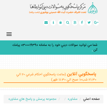
Toggle
gation
شما مي توانيد سوالات ديني خود را به سامانه «30001939» پيامك
كنيد.
_
پاسخگويي آنلاين
(ساعت پاسخگوي احكام شرعي 20 الي
21:30 شب10 صبح الي 11:30 ظهر)
صفحه اصلي
مشاوره
مجموعه پرسش و پاسخ هاي مشاوره