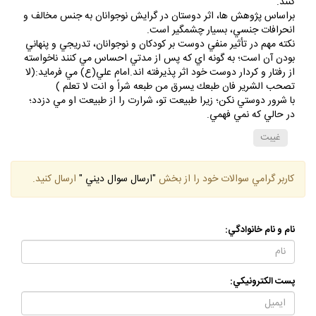
كنند.
براساس پژوهش ها، اثر دوستان در گرايش نوجوانان به جنس مخالف و
انحرافات جنسي، بسيار چشمگير است.
نكته مهم در تأثير منفي دوست بر كودكان و نوجوانان، تدريجي و پنهاني
بودن آن است؛ به گونه اي كه پس از مدتي احساس مي كنند ناخواسته
از رفتار و كردار دوست خود اثر پذيرفته اند.امام علي(ع) مي فرمايد:(لا
تصحب الشرير فان طبعك يسرق من طبعه شراً و انت لا تعلم )
با شرور دوستي نكن؛ زيرا طبيعت تو، شرارت را از طبيعت او مي دزدد؛
در حالي كه نمي فهمي.
غيبت
كاربر گرامي سوالات خود را از بخش
"ارسال سوال ديني "
ارسال كنيد.
نام و نام خانوادگي:
پست الكترونيكي: