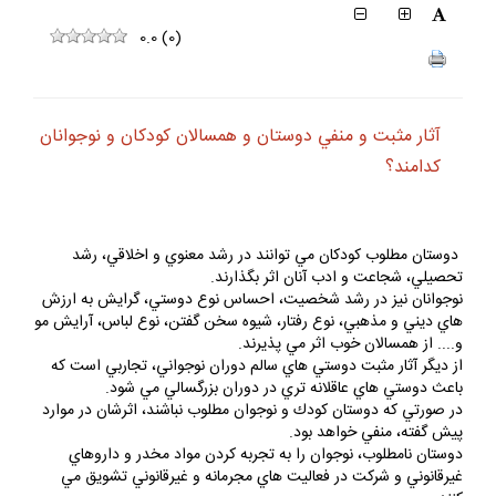
0.0
(
0
)
آثار مثبت و منفي دوستان و همسالان كودكان و نوجوانان
كدامند؟
دوستان مطلوب كودكان مي توانند در رشد معنوي و اخلاقي، رشد
تحصيلي، شجاعت و ادب آنان اثر بگذارند.
نوجوانان نيز در رشد شخصيت، احساس نوع دوستي، گرايش به ارزش
هاي ديني و مذهبي، نوع رفتار، شيوه سخن گفتن، نوع لباس، آرايش مو
و.... از همسالان خوب اثر مي پذيرند.
از ديگر آثار مثبت دوستي هاي سالم دوران نوجواني، تجاربي است كه
باعث دوستي هاي عاقلانه تري در دوران بزرگسالي مي شود.
در صورتي كه دوستان كودك و نوجوان مطلوب نباشند، اثرشان در موارد
پيش گفته، منفي خواهد بود.
دوستان نامطلوب، نوجوان را به تجربه كردن مواد مخدر و داروهاي
غيرقانوني و شركت در فعاليت هاي مجرمانه و غيرقانوني تشويق مي