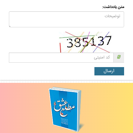
متن يادداشت: