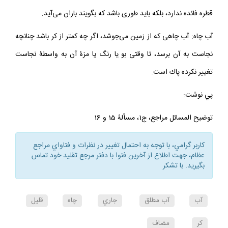
قطره فائده ندارد، بلكه بايد طورى باشد كه بگويند باران مى‌آيد.
آب چاه: آب چاهى كه از زمين مى‌جوشد، اگر چه كمتر از كر باشد چنانچه
نجاست به آن برسد، تا وقتى بو يا رنگ يا مزۀ آن به واسطۀ نجاست
تغيير نكرده پاك است.
پي نوشت:
توضيح المسائل مراجع، ج‌1، مسألۀ 15 و 16
كاربر گرامي، با توجه به احتمال تغيير در نظرات و فتاواي مراجع
عظام، جهت اطلاع از آخرين فتوا با دفتر مرجع تقليد خود تماس
بگيريد. با تشكر
آب
آب مطلق
جاري
چاه
قليل
كر
مضاف