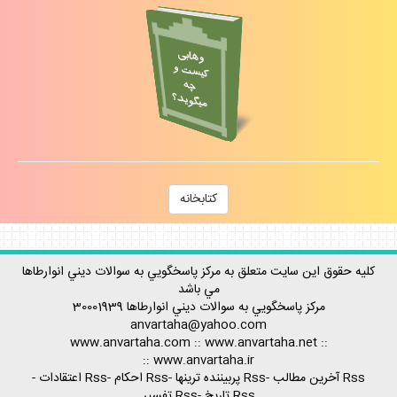
كتابخانه
كليه حقوق اين سايت متعلق به مركز پاسخگويي به سوالات ديني انوارطاها
مي باشد
مركز پاسخگويي به سوالات ديني
انوارطاها
30001939
anvartaha@yahoo.com
www.anvartaha.com
::
www.anvartaha.net
::
::
www.anvartaha.ir
Rss آخرين مطالب
-
Rss پربيننده ترينها
-
Rss احكام
-
Rss اعتقادات
-
Rss تاريخ
-
Rss تفسير