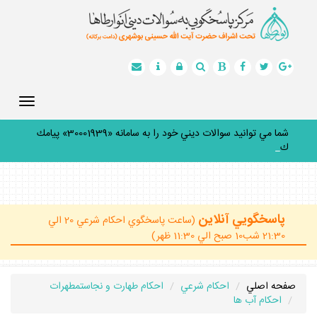
Toggle
gation
شما مي توانيد سوالات ديني خود را به سامانه «30001939» پيامك
كنيد.
_
پاسخگويي آنلاين
(ساعت پاسخگوي احكام شرعي 20 الي
21:30 شب10 صبح الي 11:30 ظهر)
صفحه اصلي
احكام شرعي
احكام طهارت و نجاستمطهرات
احكام آب ها