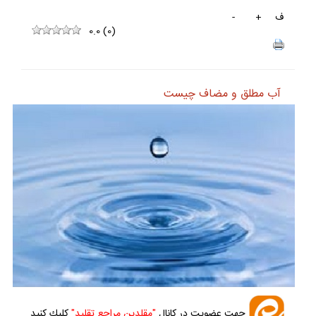
ف
+
-
0.0
(
0
)
آب مطلق و مضاف چيست
جهت عضويت در كانال
"مقلدين مراجع تقليد"
كليك كنيد