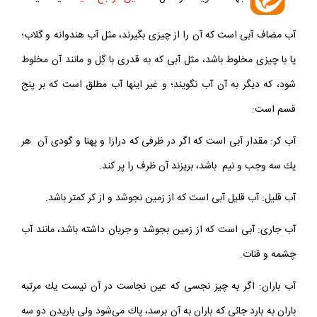
آب مضاف آبى است كه آن را از چيزى بگيرند، مثل آب هندوانه و گلاب؛
يا با چيزى مخلوط باشد، مثل آبى كه به قدرى با گِل و مانند آن مخلوط
شود، كه ديگر به آن آب نگويند؛ و غير اينها آب مطلق است كه بر پنج
قسم است:
آب كر: مقدار آبى است كه اگر در ظرفى كه درازا و پهنا و گودى آن هر
يك سه وجب و نيم باشد، بريزند آن ظرف را پر كند.
آب قليل: آب قليل آبى است كه از زمين نجوشد و از كر كمتر باشد.
آب جارى: آبى است كه از زمين بجوشد و جريان داشته باشد، مانند آب
چشمه و قنات.
آب باران: اگر به چيز نجسى كه عين نجاست در آن نيست يك مرتبه
باران به بارد جائى كه باران به آن برسد، پاك مى‌شود ولى باريدن دو سه